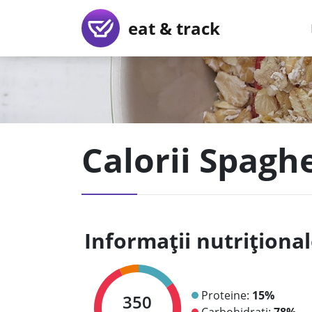
eat & track
Calorii Spaghe
Informații nutriționa
Proteine:
15%
350
Carbohidrați:
78%