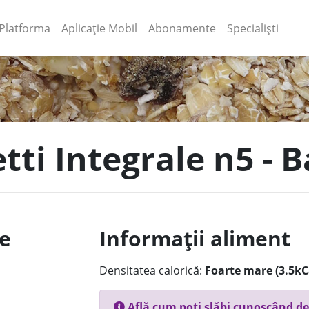
(current)
(current)
Platforma
Aplicație Mobil
Abonamente
Specialiști
tti Integrale n5 - B
le
Informații aliment
Densitatea calorică:
Foarte mare (3.5kC
Află cum poți slăbi cunoscând de