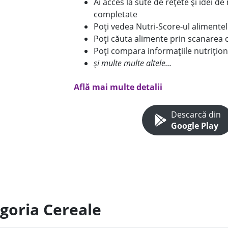
Ai acces la sute de rețete și idei d
completate
Poți vedea Nutri-Score-ul alimente
Poți căuta alimente prin scanarea 
Poți compara informațiile nutrițion
și multe multe altele...
Află mai multe detalii
Descarcă din
Google Play
egoria Cereale