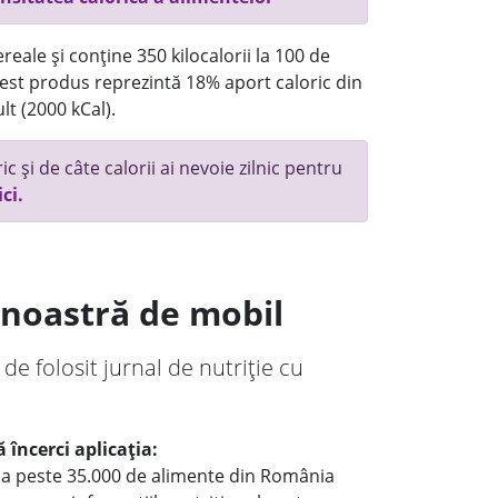
reale și conține 350 kilocalorii la 100 de
st produs reprezintă 18% aport caloric din
lt (2000 kCal).
c și de câte calorii ai nevoie zilnic pentru
ici.
a noastră de mobil
 de folosit jurnal de nutriție cu
 încerci aplicația:
le a peste 35.000 de alimente din România