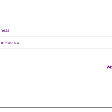
tness
ane Rustico
Ve