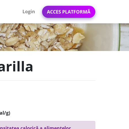
Login
ACCES PLATFORMĂ
arilla
al/g)
nsitatea calorică a alimentelor