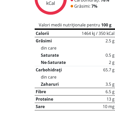
kCal
Grăsimi:
7%
Valori medii nutriționale pentru
100 g
Calorii
1464 kj / 350 kCal
Grăsimi
2.5 g
din care
Saturate
0.5 g
Ne-Saturate
2 g
Carbohidrați
65.7 g
din care
Zaharuri
3.5 g
Fibre
6.5 g
Proteine
13 g
Sare
10 mg