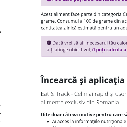
Acest aliment face parte din categoria Ce
grame. Consumul a 100 de grame din ace
cantitatea zilnică estimată pentru un adu
Dacă vrei să afli necesarul tău calori
a-ți atinge obiectivul,
îl poți calcula a
Încearcă și aplicați
Eat & Track - Cel mai rapid și ușor
alimente exclusiv din România
Uite doar câteva motive pentru care să
Ai acces la informațiile nutriționa