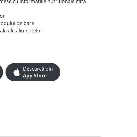
e mese cu informațiile nutriționale gata
lor
codului de bare
ale ale alimentelor
Descarcă din
App Store