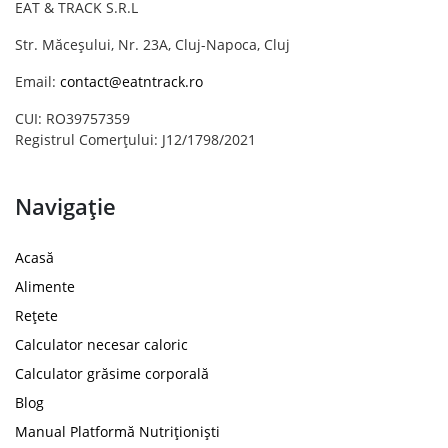
EAT & TRACK S.R.L
Str. Măceșului, Nr. 23A, Cluj-Napoca, Cluj
Email:
contact@eatntrack.ro
CUI: RO39757359
Registrul Comerțului: J12/1798/2021
Navigație
Acasă
Alimente
Rețete
Calculator necesar caloric
Calculator grăsime corporală
Blog
Manual Platformă Nutriționiști