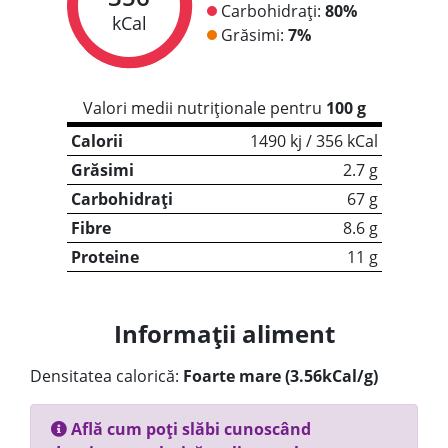
Carbohidrați:
80%
kCal
Grăsimi:
7%
Valori medii nutriționale pentru
100 g
Calorii
1490 kj / 356 kCal
Grăsimi
2.7 g
Carbohidrați
67 g
Fibre
8.6 g
Proteine
11 g
Informații aliment
Densitatea calorică:
Foarte mare (3.56kCal/g)
Află cum poți slăbi cunoscând