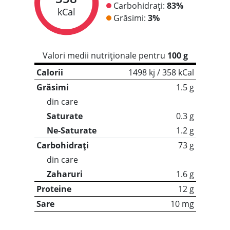
Carbohidrați:
83%
kCal
Grăsimi:
3%
Valori medii nutriționale pentru
100 g
Calorii
1498 kj / 358 kCal
Grăsimi
1.5 g
din care
Saturate
0.3 g
Ne-Saturate
1.2 g
Carbohidrați
73 g
din care
Zaharuri
1.6 g
Proteine
12 g
Sare
10 mg