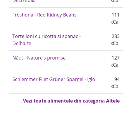
Deco Italia
kCal
Freshona - Red Kidney Beans
111
kCal
Tortelloni cu ricotta si spanac -
283
Delhaize
kCal
Năut - Nature’s promise
127
kCal
Schlemmer Filet Grüner Spargel - Iglo
94
kCal
Vezi toate alimentele din categoria Altele