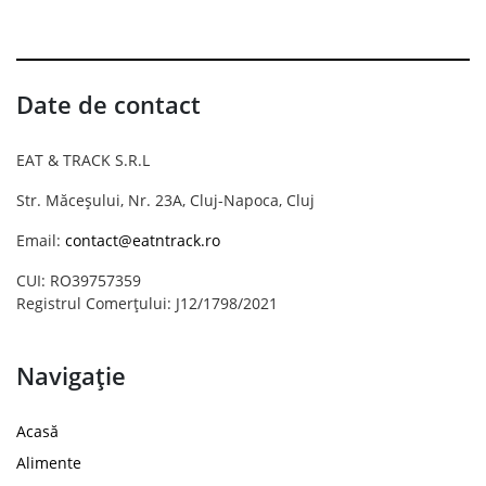
Date de contact
EAT & TRACK S.R.L
Str. Măceșului, Nr. 23A, Cluj-Napoca, Cluj
Email:
contact@eatntrack.ro
CUI: RO39757359
Registrul Comerțului: J12/1798/2021
Navigație
Acasă
Alimente