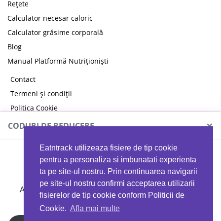
Rețete
Calculator necesar caloric
Calculator grăsime corporală
Blog
Manual Platformă Nutriționiști
Contact
Termeni și condiții
Politica Cookie
Politica de confidențialitate
×
CODURI DE REDUCERE
Eatntrack utilizeaza fisiere de tip cookie
MYPROTEIN
pentru a personaliza si imbunatati experienta
ta pe site-ul nostru. Prin continuarea navigarii
pe site-ul nostru confirmi acceptarea utilizarii
Ai
40%
reducere la orice comandă folosind codul
fisierelor de tip cookie conform Politicii de
EATTRACK
Cookie.
Afla mai multe