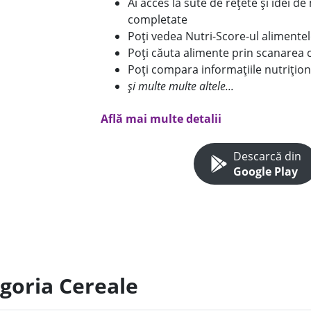
Ai acces la sute de rețete și idei d
completate
Poți vedea Nutri-Score-ul alimente
Poți căuta alimente prin scanarea 
Poți compara informațiile nutrițion
și multe multe altele...
Află mai multe detalii
Descarcă din
Google Play
egoria Cereale