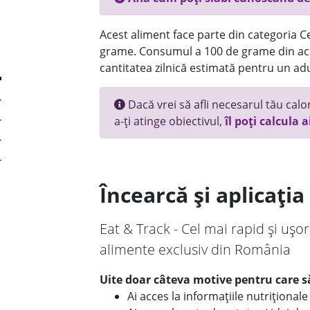
Acest aliment face parte din categoria Cer
grame. Consumul a 100 de grame din ace
cantitatea zilnică estimată pentru un adu
Dacă vrei să afli necesarul tău calori
a-ți atinge obiectivul,
îl poți calcula a
Încearcă și aplicați
Eat & Track - Cel mai rapid și ușor
alimente exclusiv din România
Uite doar câteva motive pentru care să
Ai acces la informațiile nutriționa