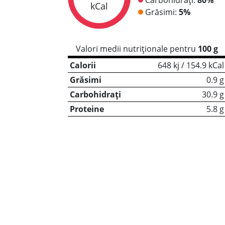
kCal
Grăsimi:
5%
Valori medii nutriționale pentru
100 g
Calorii
648 kj / 154.9 kCal
Grăsimi
0.9 g
Carbohidrați
30.9 g
Proteine
5.8 g