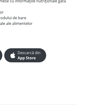
e mese cu informațiile nutriționale gata
lor
codului de bare
ale ale alimentelor
Descarcă din
App Store