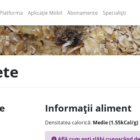
(current)
(current)
Platforma
Aplicație Mobil
Abonamente
Specialiști
ete
le
Informații aliment
Densitatea calorică:
Medie (1.55kCal/g)
Află cum poți slăbi cunoscând de