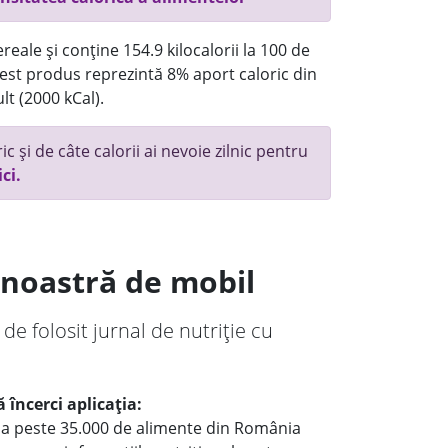
eale și conține 154.9 kilocalorii la 100 de
st produs reprezintă 8% aport caloric din
lt (2000 kCal).
c și de câte calorii ai nevoie zilnic pentru
ici.
a noastră de mobil
 de folosit jurnal de nutriție cu
 încerci aplicația:
le a peste 35.000 de alimente din România