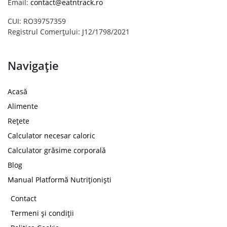
Email:
contact@eatntrack.ro
CUI: RO39757359
Registrul Comerțului: J12/1798/2021
Navigație
Acasă
Alimente
Rețete
Calculator necesar caloric
Calculator grăsime corporală
Blog
Manual Platformă Nutriționiști
Contact
Termeni și condiții