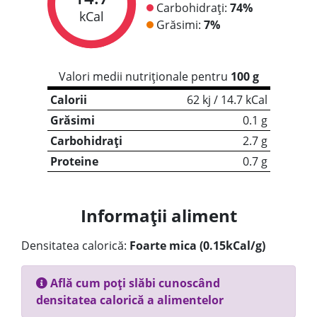
Carbohidrați:
74%
kCal
Grăsimi:
7%
Valori medii nutriționale pentru
100 g
Calorii
62 kj / 14.7 kCal
Grăsimi
0.1 g
Carbohidrați
2.7 g
Proteine
0.7 g
Informații aliment
Densitatea calorică:
Foarte mica (0.15kCal/g)
Află cum poți slăbi cunoscând
densitatea calorică a alimentelor