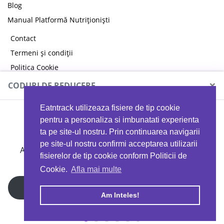
Blog
Manual Platformă Nutriționiști
Contact
Termeni și condiții
Politica Cookie
Politica de confidențialitate
×
CODURI DE REDUCERE
Eatntrack utilizeaza fisiere de tip cookie
MYPROTEIN
pentru a personaliza si imbunatati experienta
ta pe site-ul nostru. Prin continuarea navigarii
pe site-ul nostru confirmi acceptarea utilizarii
Ai
40%
reducere la orice comandă folosind codul
fisierelor de tip cookie conform Politicii de
EATTRACK
Cookie.
Afla mai multe
Profită acum
Am Inteles!
Copyright © 2026 EAT & TRACK S.R.L