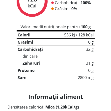
Carbohidrați:
100%
kCal
Grăsimi:
0%
Valori medii nutriționale pentru
100 g
Calorii
536 kj / 128 kCal
Grăsimi
0 g
Carbohidrați
32 g
din care
Zaharuri
31 g
Proteine
0 g
Sare
2800 mg
Informații aliment
Densitatea calorică:
Mica (1.28kCal/g)