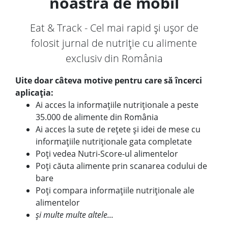
noastră de mobil
Eat & Track - Cel mai rapid și ușor de
folosit jurnal de nutriție cu alimente
exclusiv din România
Uite doar câteva motive pentru care să încerci
aplicația:
Ai acces la informațiile nutriționale a peste
35.000 de alimente din România
Ai acces la sute de rețete și idei de mese cu
informațiile nutriționale gata completate
Poți vedea Nutri-Score-ul alimentelor
Poți căuta alimente prin scanarea codului de
bare
Poți compara informațiile nutriționale ale
alimentelor
și multe multe altele...