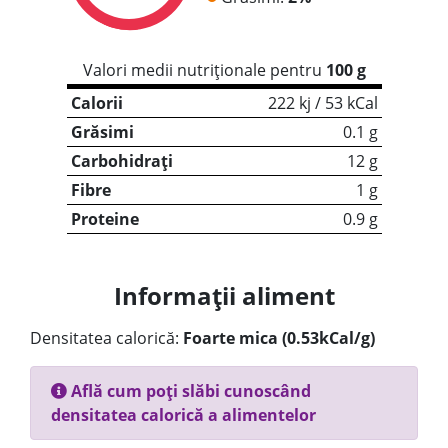
Valori medii nutriționale pentru
100 g
Calorii
222 kj / 53 kCal
Grăsimi
0.1 g
Carbohidrați
12 g
Fibre
1 g
Proteine
0.9 g
Informații aliment
Densitatea calorică:
Foarte mica (0.53kCal/g)
Află cum poți slăbi cunoscând
densitatea calorică a alimentelor