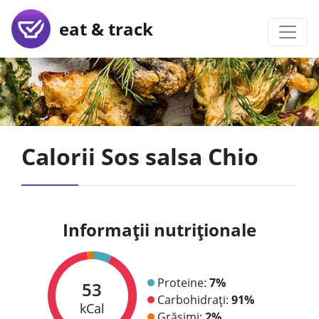
eat & track
Calorii Sos salsa Chio
Informații nutriționale
Proteine:
7%
53
Carbohidrați:
91%
kCal
Grăsimi:
2%