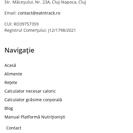
Str. Măceșului, Nr. 23A, Cluj-Napoca, Cluj
Email:
contact@eatntrack.ro
CUI: RO39757359
Registrul Comerțului: J12/1798/2021
Navigație
Acasă
Alimente
Rețete
Calculator necesar caloric
Calculator grăsime corporală
Blog
Manual Platformă Nutriționiști
Contact