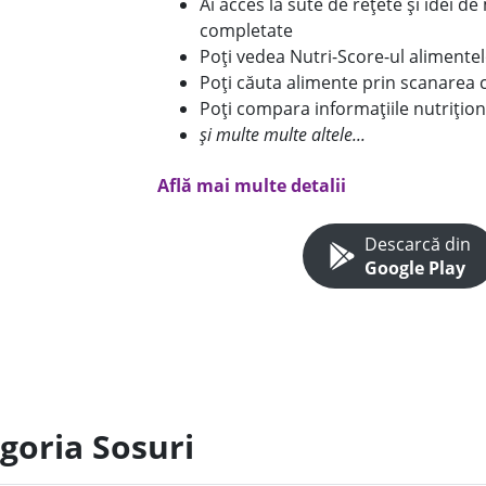
Ai acces la sute de rețete și idei d
completate
Poți vedea Nutri-Score-ul alimente
Poți căuta alimente prin scanarea 
Poți compara informațiile nutrițion
și multe multe altele...
Află mai multe detalii
Descarcă din
Google Play
goria Sosuri