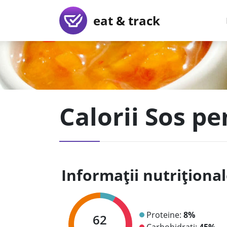
eat & track
Calorii Sos p
Informații nutriționa
Proteine:
8%
62
Carbohidrați:
45%