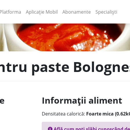
(current)
(current)
Platforma
Aplicație Mobil
Abonamente
Specialiști
entru paste Bologne
le
Informații aliment
Densitatea calorică:
Foarte mica (0.62k
Află cum poți slăbi cunoscând de