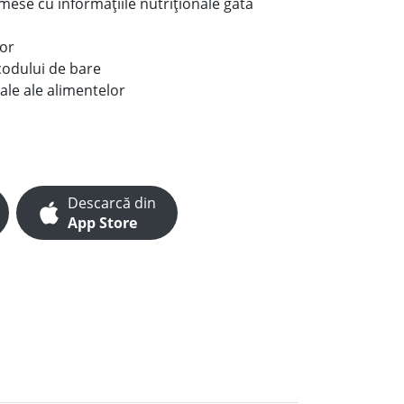
e mese cu informațiile nutriționale gata
lor
codului de bare
ale ale alimentelor
Descarcă din
App Store