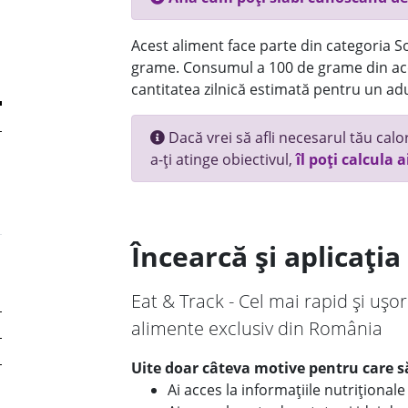
Acest aliment face parte din categoria Sos
grame. Consumul a 100 de grame din ace
cantitatea zilnică estimată pentru un adu
Dacă vrei să afli necesarul tău calori
a-ți atinge obiectivul,
îl poți calcula a
Încearcă și aplicați
Eat & Track - Cel mai rapid și ușor
alimente exclusiv din România
Uite doar câteva motive pentru care să
Ai acces la informațiile nutriționa