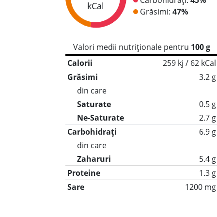
kCal
Grăsimi:
47%
Valori medii nutriționale pentru
100 g
Calorii
259 kj / 62 kCal
Grăsimi
3.2 g
din care
Saturate
0.5 g
Ne-Saturate
2.7 g
Carbohidrați
6.9 g
din care
Zaharuri
5.4 g
Proteine
1.3 g
Sare
1200 mg