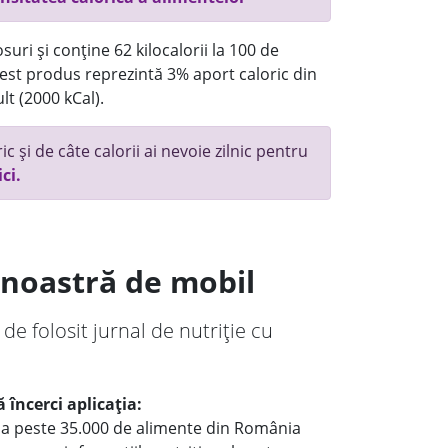
uri și conține 62 kilocalorii la 100 de
st produs reprezintă 3% aport caloric din
lt (2000 kCal).
c și de câte calorii ai nevoie zilnic pentru
ici.
a noastră de mobil
 de folosit jurnal de nutriție cu
 încerci aplicația:
le a peste 35.000 de alimente din România