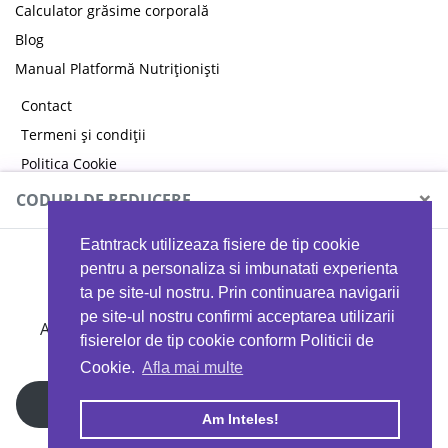
Calculator grăsime corporală
Blog
Manual Platformă Nutriționiști
Contact
Termeni și condiții
Politica Cookie
Politica de confidențialitate
×
CODURI DE REDUCERE
Eatntrack utilizeaza fisiere de tip cookie
MYPROTEIN
pentru a personaliza si imbunatati experienta
ta pe site-ul nostru. Prin continuarea navigarii
pe site-ul nostru confirmi acceptarea utilizarii
Ai
40%
reducere la orice comandă folosind codul
fisierelor de tip cookie conform Politicii de
EATTRACK
Cookie.
Afla mai multe
Profită acum
Am Inteles!
Copyright © 2026 EAT & TRACK S.R.L