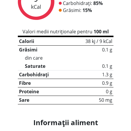
Carbohidrați:
85%
kCal
Grăsimi:
15%
Valori medii nutriționale pentru
100 ml
Calorii
38 kj / 9 kCal
Grăsimi
0.1 g
din care
Saturate
0.1 g
Carbohidrați
1.3 g
Fibre
0.9 g
Proteine
0 g
Sare
50 mg
Informații aliment