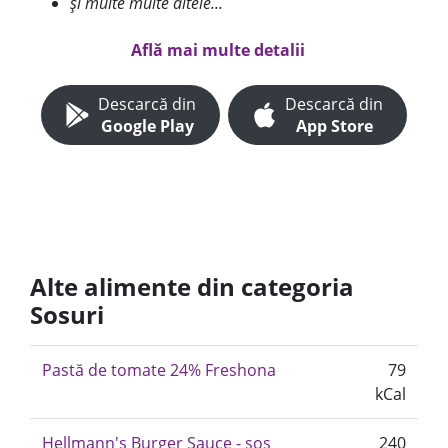
și multe multe altele...
Află mai multe detalii
Descarcă din
Descarcă din
Google Play
App Store
Alte alimente din categoria
Sosuri
Pastă de tomate 24% Freshona
79
kCal
Hellmann's Burger Sauce - sos
240