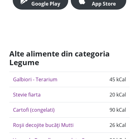
Google Play
App Store
Alte alimente din categoria
Legume
Galbiori - Terarium
45 kCal
Stevie fiarta
20 kCal
Cartofi (congelati)
90 kCal
Roșii decojite bucăți Mutti
26 kCal