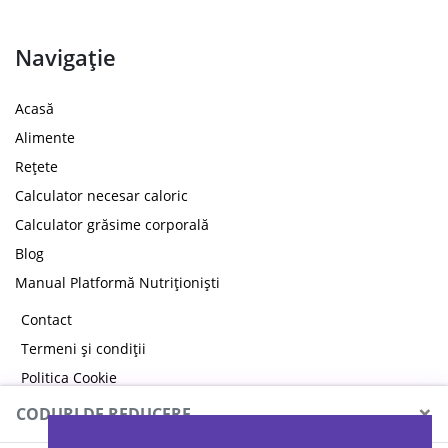
Navigație
Acasă
Alimente
Rețete
Calculator necesar caloric
Calculator grăsime corporală
Blog
Manual Platformă Nutriționiști
Contact
Termeni și condiții
Politica Cookie
Politica de confidențialitate
×
CODURI DE REDUCERE