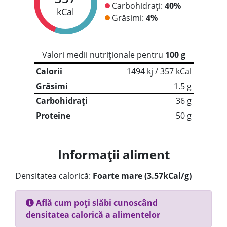
Carbohidrați:
40%
kCal
Grăsimi:
4%
Valori medii nutriționale pentru
100 g
Calorii
1494 kj / 357 kCal
Grăsimi
1.5 g
Carbohidrați
36 g
Proteine
50 g
Informații aliment
Densitatea calorică:
Foarte mare (3.57kCal/g)
Află cum poți slăbi cunoscând
densitatea calorică a alimentelor