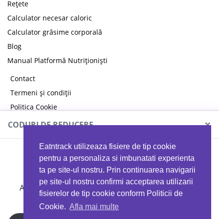
Rețete
Calculator necesar caloric
Calculator grăsime corporală
Blog
Manual Platformă Nutriționiști
Contact
Termeni și condiții
Politica Cookie
Politica de confidențialitate
×
CODURI DE REDUCERE
Eatntrack utilizeaza fisiere de tip cookie
MYPROTEIN
pentru a personaliza si imbunatati experienta
ta pe site-ul nostru. Prin continuarea navigarii
pe site-ul nostru confirmi acceptarea utilizarii
Ai
40%
reducere la orice comandă folosind codul
fisierelor de tip cookie conform Politicii de
EATTRACK
Cookie.
Afla mai multe