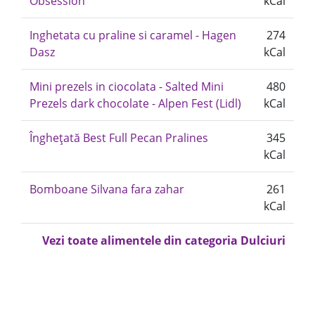
Obsession
kCal
Inghetata cu praline si caramel - Hagen
274
Dasz
kCal
Mini prezels in ciocolata - Salted Mini
480
Prezels dark chocolate - Alpen Fest (Lidl)
kCal
Înghețată Best Full Pecan Pralines
345
kCal
Bomboane Silvana fara zahar
261
kCal
Vezi toate alimentele din categoria Dulciuri