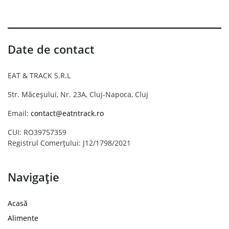
Date de contact
EAT & TRACK S.R.L
Str. Măceșului, Nr. 23A, Cluj-Napoca, Cluj
Email:
contact@eatntrack.ro
CUI: RO39757359
Registrul Comerțului: J12/1798/2021
Navigație
Acasă
Alimente