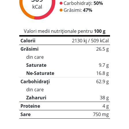
Carbohidrați:
50%
kCal
Grăsimi:
47%
Valori medii nutriționale pentru
100 g
Calorii
2130 kj / 509 kCal
Grăsimi
26.5 g
din care
Saturate
9.7 g
Ne-Saturate
16.8 g
Carbohidrați
62.9 g
din care
Zaharuri
38 g
Proteine
4 g
Sare
750 mg