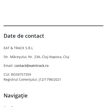
Date de contact
EAT & TRACK S.R.L
Str. Măceșului, Nr. 23A, Cluj-Napoca, Cluj
Email:
contact@eatntrack.ro
CUI: RO39757359
Registrul Comerțului: J12/1798/2021
Navigație