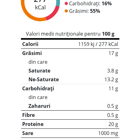
Carbohidrați:
16%
kCal
Grăsimi:
55%
Valori medii nutriționale pentru
100 g
Calorii
1159 kj / 277 kCal
Grăsimi
17 g
din care
Saturate
3.8 g
Ne-Saturate
13.2 g
Carbohidrați
11 g
din care
Zaharuri
0.5 g
Fibre
0.5 g
Proteine
20 g
Sare
1000 mg