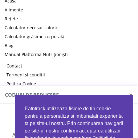
Acasă
Alimente
Rețete
Calculator necesar caloric
Calculator grăsime corporală
Blog
Manual Platformă Nutriționiști
Contact
Termeni și condiții
Politica Cookie
Politica de confidențialitate
×
CODURI DE REDUCERE
Eatntrack utilizeaza fisiere de tip cookie
MYPROTEIN
pentru a personaliza si imbunatati experienta
ta pe site-ul nostru. Prin continuarea navigarii
pe site-ul nostru confirmi acceptarea utilizarii
Ai
40%
reducere la orice comandă folosind codul