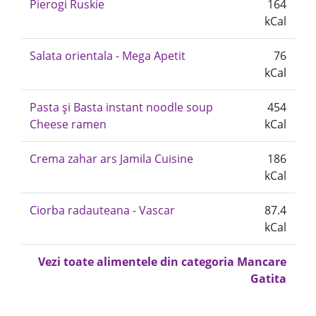
Pierogi Ruskie
164
kCal
Salata orientala - Mega Apetit
76
kCal
Pasta și Basta instant noodle soup
454
Cheese ramen
kCal
Crema zahar ars Jamila Cuisine
186
kCal
Ciorba radauteana - Vascar
87.4
kCal
Vezi toate alimentele din categoria Mancare
Gatita