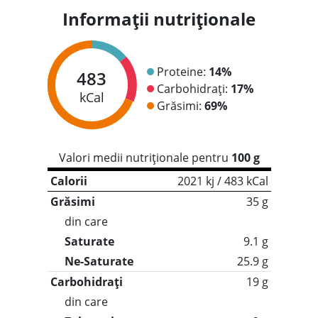
Informații nutriționale
Proteine:
14%
483
Carbohidrați:
17%
kCal
Grăsimi:
69%
Valori medii nutriționale pentru
100 g
Calorii
2021 kj / 483 kCal
Grăsimi
35 g
din care
Saturate
9.1 g
Ne-Saturate
25.9 g
Carbohidrați
19 g
din care