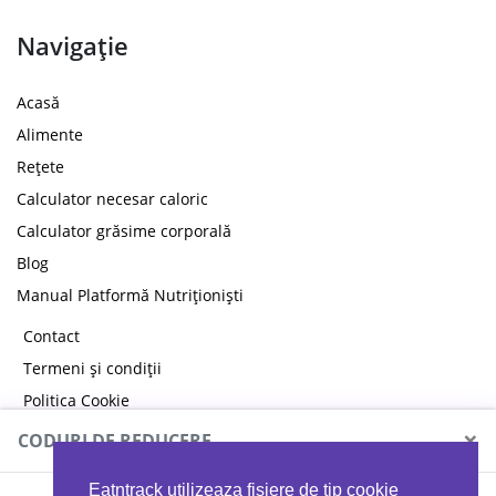
Navigație
Acasă
Alimente
Rețete
Calculator necesar caloric
Calculator grăsime corporală
Blog
Manual Platformă Nutriționiști
Contact
Termeni și condiții
Politica Cookie
Politica de confidențialitate
×
CODURI DE REDUCERE
Eatntrack utilizeaza fisiere de tip cookie