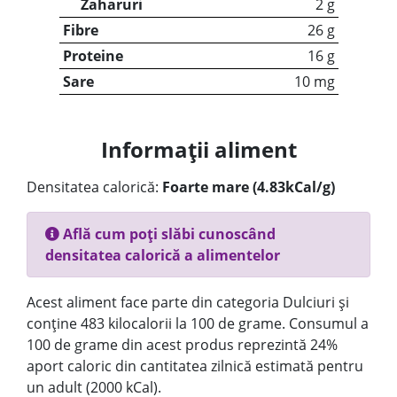
Zaharuri
2 g
Fibre
26 g
Proteine
16 g
Sare
10 mg
Informații aliment
Densitatea calorică:
Foarte mare (4.83kCal/g)
Află cum poți slăbi cunoscând
densitatea calorică a alimentelor
Acest aliment face parte din categoria Dulciuri și
conține 483 kilocalorii la 100 de grame. Consumul a
100 de grame din acest produs reprezintă 24%
aport caloric din cantitatea zilnică estimată pentru
un adult (2000 kCal).