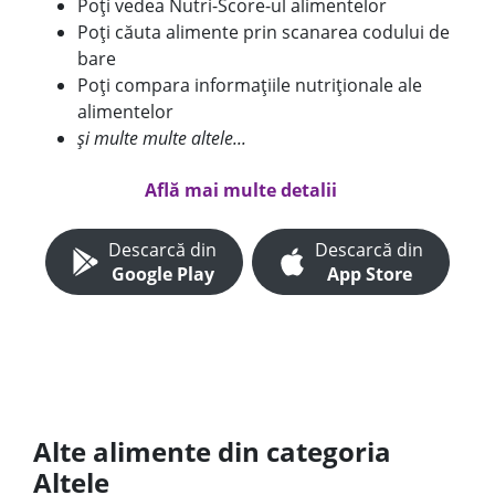
Poți vedea Nutri-Score-ul alimentelor
Poți căuta alimente prin scanarea codului de
bare
Poți compara informațiile nutriționale ale
alimentelor
și multe multe altele...
Află mai multe detalii
Descarcă din
Descarcă din
Google Play
App Store
Alte alimente din categoria
Altele