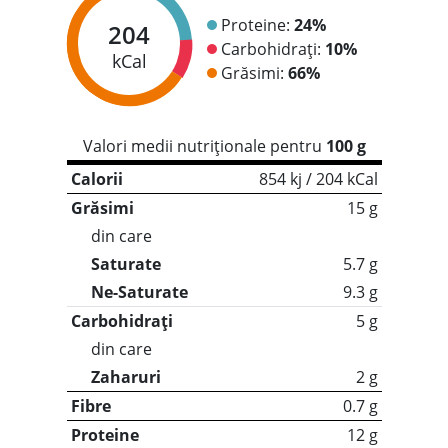
Proteine:
24%
204
Carbohidrați:
10%
kCal
Grăsimi:
66%
Valori medii nutriționale pentru
100 g
Calorii
854 kj / 204 kCal
Grăsimi
15 g
din care
Saturate
5.7 g
Ne-Saturate
9.3 g
Carbohidrați
5 g
din care
Zaharuri
2 g
Fibre
0.7 g
Proteine
12 g