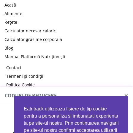
Acasă
Alimente
Rețete
Calculator necesar caloric
Calculator grăsime corporală
Blog
Manual Platformă Nutriționiști
Contact
Termeni și condiții
Politica Cookie
Politica de confidențialitate
×
CODURI DE REDUCERE
Eatntrack utilizeaza fisiere de tip cookie
MYPROTEIN
pentru a personaliza si imbunatati experienta
ta pe site-ul nostru. Prin continuarea navigarii
pe site-ul nostru confirmi acceptarea utilizarii