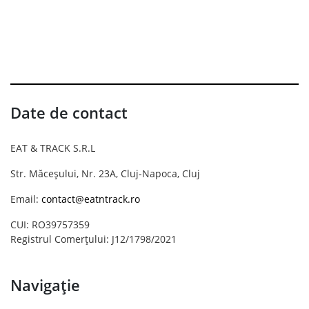
Date de contact
EAT & TRACK S.R.L
Str. Măceșului, Nr. 23A, Cluj-Napoca, Cluj
Email:
contact@eatntrack.ro
CUI: RO39757359
Registrul Comerțului: J12/1798/2021
Navigație