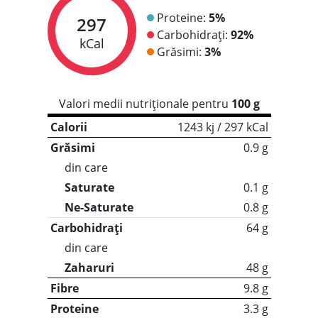
Proteine:
5%
297
Carbohidrați:
92%
kCal
Grăsimi:
3%
Valori medii nutriționale pentru
100 g
Calorii
1243 kj / 297 kCal
Grăsimi
0.9 g
din care
Saturate
0.1 g
Ne-Saturate
0.8 g
Carbohidrați
64 g
din care
Zaharuri
48 g
Fibre
9.8 g
Proteine
3.3 g