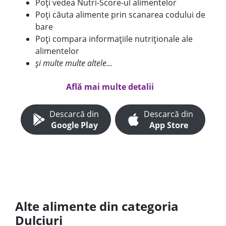
Poți vedea Nutri-Score-ul alimentelor
Poți căuta alimente prin scanarea codului de
bare
Poți compara informațiile nutriționale ale
alimentelor
și multe multe altele...
Află mai multe detalii
Descarcă din
Descarcă din
Google Play
App Store
Alte alimente din categoria
Dulciuri