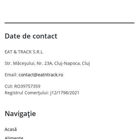
Date de contact
EAT & TRACK S.R.L
Str. Măceșului, Nr. 23A, Cluj-Napoca, Cluj
Email:
contact@eatntrack.ro
CUI: RO39757359
Registrul Comerțului: J12/1798/2021
Navigație
Acasă
Alimente