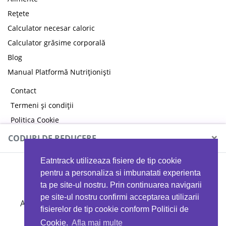
Rețete
Calculator necesar caloric
Calculator grăsime corporală
Blog
Manual Platformă Nutriționiști
Contact
Termeni și condiții
Politica Cookie
Politica de confidențialitate
×
CODURI DE REDUCERE
Eatntrack utilizeaza fisiere de tip cookie
MYPROTEIN
pentru a personaliza si imbunatati experienta
ta pe site-ul nostru. Prin continuarea navigarii
pe site-ul nostru confirmi acceptarea utilizarii
Ai
40%
reducere la orice comandă folosind codul
fisierelor de tip cookie conform Politicii de
EATTRACK
Cookie.
Afla mai multe