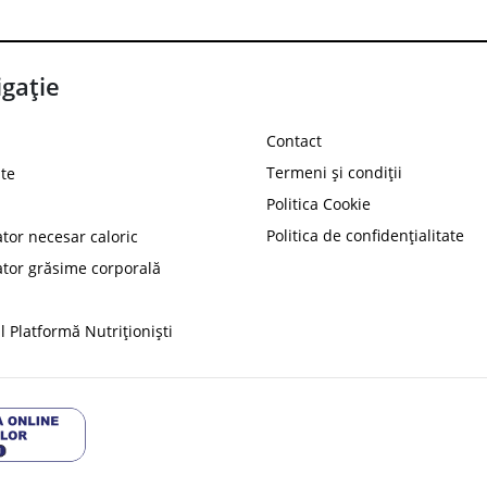
gație
Contact
Termeni și condiții
te
Politica Cookie
Politica de confidențialitate
ator necesar caloric
PROT
ator grăsime corporală
Ai
10%
reducere la
folosind codul
 Platformă Nutriționiști
Profită 