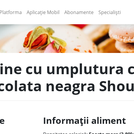
(current)
(current)
Platforma
Aplicație Mobil
Abonamente
Specialiști
hine cu umplutura
ocolata neagra Sho
le
Informații aliment