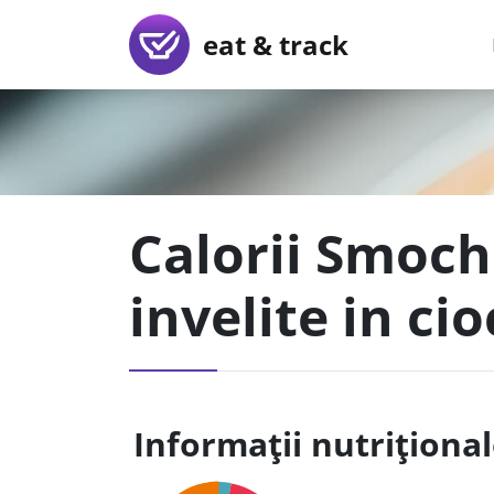
eat & track
Calorii Smoc
invelite in ci
Informații nutriționa