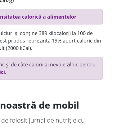
Cal/g)
nsitatea calorică a alimentelor
ciuri și conține 389 kilocalorii la 100 de
st produs reprezintă 19% aport caloric din
lt (2000 kCal).
c și de câte calorii ai nevoie zilnic pentru
ici.
a noastră de mobil
 de folosit jurnal de nutriție cu