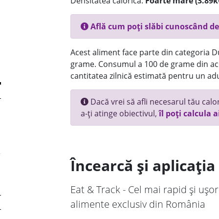
Densitatea calorică:
Foarte mare (3.89k
Află cum poți slăbi cunoscând de
Acest aliment face parte din categoria Dul
grame. Consumul a 100 de grame din ace
cantitatea zilnică estimată pentru un adu
Dacă vrei să afli necesarul tău calori
a-ți atinge obiectivul,
îl poți calcula a
Încearcă și aplicați
Eat & Track - Cel mai rapid și ușor
alimente exclusiv din România