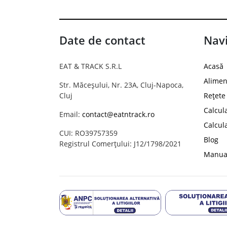
Date de contact
Navi
EAT & TRACK S.R.L
Acasă
Alimen
Str. Măceșului, Nr. 23A, Cluj-Napoca,
Cluj
Rețete
Calcul
Email:
contact@eatntrack.ro
Calcul
CUI: RO39757359
Blog
Registrul Comerțului: J12/1798/2021
Manual