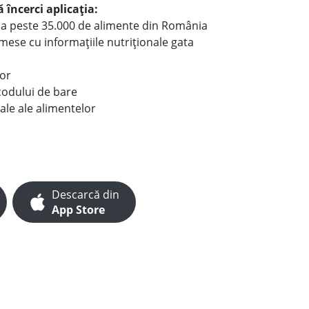
 încerci aplicația:
le a peste 35.000 de alimente din România
e mese cu informațiile nutriționale gata
lor
codului de bare
ale ale alimentelor
Descarcă din
App Store