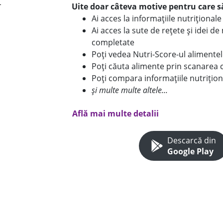
Uite doar câteva motive pentru care să
Ai acces la informațiile nutriționa
Ai acces la sute de rețete și idei d
completate
Poți vedea Nutri-Score-ul alimente
Poți căuta alimente prin scanarea 
Poți compara informațiile nutrițion
și multe multe altele...
Află mai multe detalii
Descarcă din
Google Play