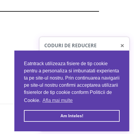
×
CODURI DE REDUCERE
Eatntrack utilizeaza fisiere de tip cookie
O41
MYPROTEIN
pentru a personaliza si imbunatati experienta
ta pe site-ul nostru. Prin continuarea navigarii
 orice comandă
Ai
40%
reducere la orice comandă
pe site-ul nostru confirmi acceptarea utilizarii
EATNTRACK
folosind codul
EATTRACK
fisierelor de tip cookie conform Politicii de
Cookie.
Afla mai multe
acum
Profită acum
Am Inteles!
Copyright © 2026 EAT & TRACK S.R.L