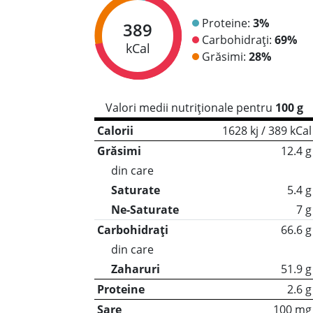
Proteine:
3%
389
Carbohidrați:
69%
kCal
Grăsimi:
28%
Valori medii nutriționale pentru
100 g
Calorii
1628 kj / 389 kCal
Grăsimi
12.4 g
din care
Saturate
5.4 g
Ne-Saturate
7 g
Carbohidrați
66.6 g
din care
Zaharuri
51.9 g
Proteine
2.6 g
Sare
100 mg