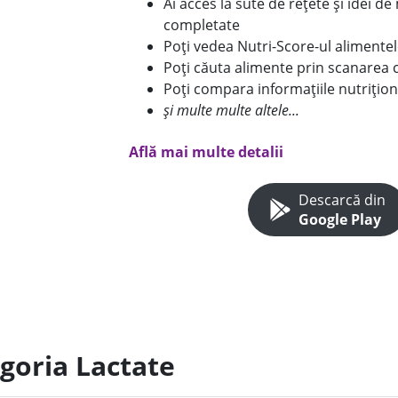
Ai acces la sute de rețete și idei d
completate
Poți vedea Nutri-Score-ul alimente
Poți căuta alimente prin scanarea 
Poți compara informațiile nutrițion
și multe multe altele...
Află mai multe detalii
Descarcă din
Google Play
egoria Lactate