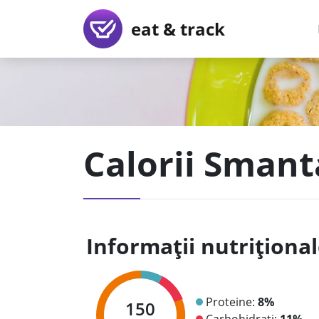
eat & track
Calorii Smant
Informații nutriționa
Proteine:
8%
150
Carbohidrați:
11%