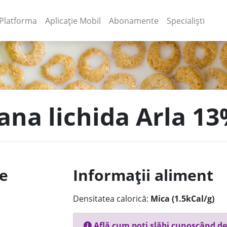
(current)
(current)
Platforma
Aplicație Mobil
Abonamente
Specialiști
ana lichida Arla 1
le
Informații aliment
Densitatea calorică:
Mica (1.5kCal/g)
Află cum poți slăbi cunoscând de