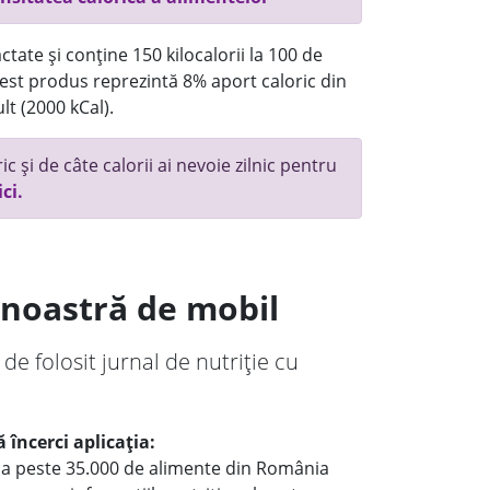
tate și conține 150 kilocalorii la 100 de
st produs reprezintă 8% aport caloric din
lt (2000 kCal).
c și de câte calorii ai nevoie zilnic pentru
ici.
a noastră de mobil
 de folosit jurnal de nutriție cu
 încerci aplicația:
le a peste 35.000 de alimente din România