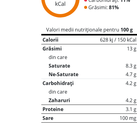
kCal
Grăsimi:
81%
Valori medii nutriționale pentru
100 g
Calorii
628 kj / 150 kCal
Grăsimi
13 g
din care
Saturate
8.3 g
Ne-Saturate
4.7 g
Carbohidrați
4.2 g
din care
Zaharuri
4.2 g
Proteine
3.1 g
Sare
100 mg