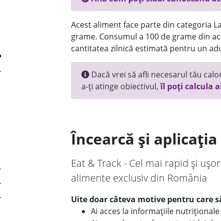
Acest aliment face parte din categoria Lac
grame. Consumul a 100 de grame din ace
cantitatea zilnică estimată pentru un adu
Dacă vrei să afli necesarul tău calori
a-ți atinge obiectivul,
îl poți calcula a
Încearcă și aplicați
Eat & Track - Cel mai rapid și ușor
alimente exclusiv din România
Uite doar câteva motive pentru care să
Ai acces la informațiile nutriționa