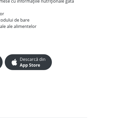
e mese cu informațiile nutriționale gata
lor
codului de bare
ale ale alimentelor
Descarcă din
App Store