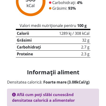
Carbohidrați:
4%
kCal
Grăsimi:
93%
Valori medii nutriționale pentru
100 g
Calorii
1289 kj / 308 kCal
Grăsimi
32 g
Carbohidrați
2.7 g
Proteine
2.3 g
Informații aliment
Densitatea calorică:
Foarte mare (3.08kCal/g)
Află cum poți slăbi cunoscând
densitatea calorică a alimentelor