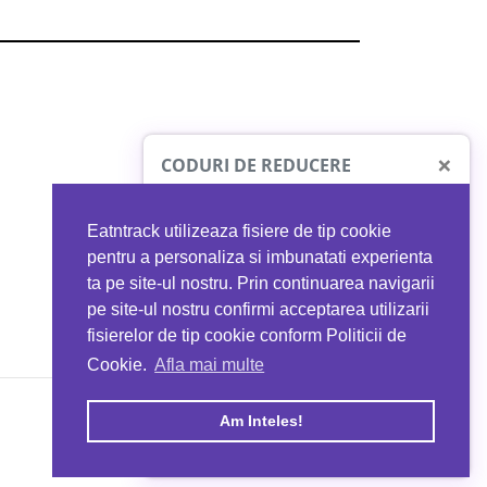
×
CODURI DE REDUCERE
Eatntrack utilizeaza fisiere de tip cookie
O41
MYPROTEIN
pentru a personaliza si imbunatati experienta
ta pe site-ul nostru. Prin continuarea navigarii
 orice comandă
Ai
40%
reducere la orice comandă
pe site-ul nostru confirmi acceptarea utilizarii
EATNTRACK
folosind codul
EATTRACK
fisierelor de tip cookie conform Politicii de
Cookie.
Afla mai multe
acum
Profită acum
Am Inteles!
Copyright © 2026 EAT & TRACK S.R.L