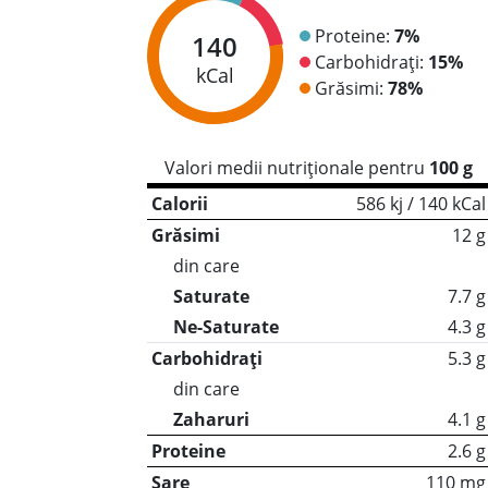
Proteine:
7%
140
Carbohidrați:
15%
kCal
Grăsimi:
78%
Valori medii nutriționale pentru
100 g
Calorii
586 kj / 140 kCal
Grăsimi
12 g
din care
Saturate
7.7 g
Ne-Saturate
4.3 g
Carbohidrați
5.3 g
din care
Zaharuri
4.1 g
Proteine
2.6 g
Sare
110 mg