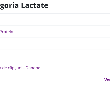
egoria Lactate
 Protein
a de căpșuni - Danone
Ve