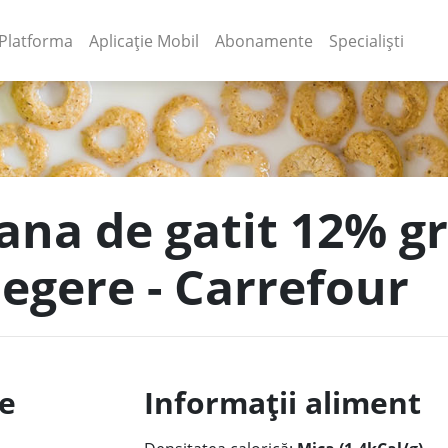
(current)
(current)
Platforma
Aplicație Mobil
Abonamente
Specialiști
ana de gatit 12% gr
legere - Carrefour
le
Informații aliment