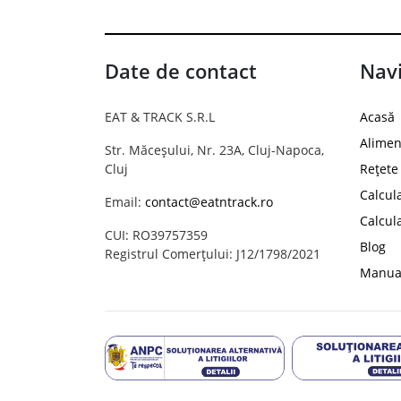
Date de contact
Navi
EAT & TRACK S.R.L
Acasă
Alimen
Str. Măceșului, Nr. 23A, Cluj-Napoca,
Cluj
Rețete
Calcul
Email:
contact@eatntrack.ro
Calcul
CUI: RO39757359
Blog
Registrul Comerțului: J12/1798/2021
Manual