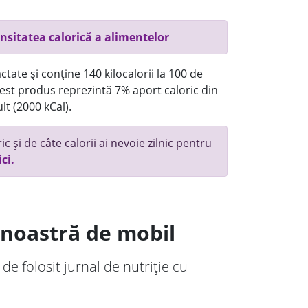
nsitatea calorică a alimentelor
tate și conține 140 kilocalorii la 100 de
st produs reprezintă 7% aport caloric din
lt (2000 kCal).
c și de câte calorii ai nevoie zilnic pentru
ici.
a noastră de mobil
 de folosit jurnal de nutriție cu