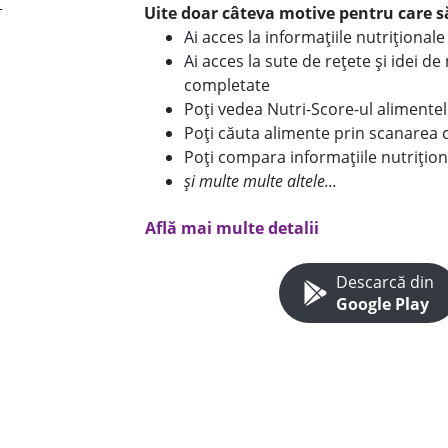
Uite doar câteva motive pentru care să
Ai acces la informațiile nutriționa
Ai acces la sute de rețete și idei d
completate
Poți vedea Nutri-Score-ul alimente
Poți căuta alimente prin scanarea 
Poți compara informațiile nutrițion
și multe multe altele...
Află mai multe detalii
Descarcă din
Google Play