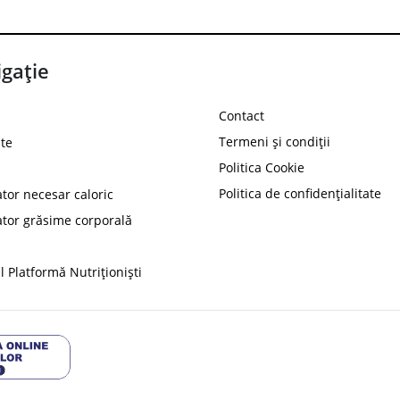
gație
Contact
Termeni și condiții
te
Politica Cookie
Politica de confidențialitate
ator necesar caloric
PROT
ator grăsime corporală
Ai
10%
reducere la
folosind codul
 Platformă Nutriționiști
Profită 