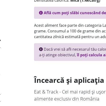
Densitatea calorică:
Mica (1.4kCal/g)
Află cum poți slăbi cunoscând de
Acest aliment face parte din categoria Lac
grame. Consumul a 100 de grame din ace
cantitatea zilnică estimată pentru un adu
Dacă vrei să afli necesarul tău calori
a-ți atinge obiectivul,
îl poți calcula a
Încearcă și aplicați
Eat & Track - Cel mai rapid și ușor
alimente exclusiv din România