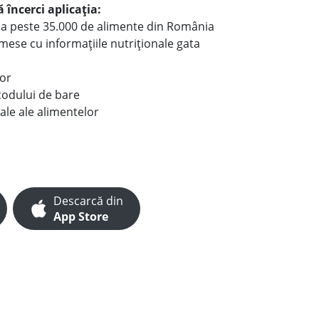
 încerci aplicația:
le a peste 35.000 de alimente din România
e mese cu informațiile nutriționale gata
lor
codului de bare
ale ale alimentelor
Descarcă din
App Store