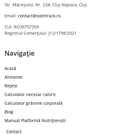
Str. Măceșului, Nr. 23A, Cluj-Napoca, Cluj
Email:
contact@eatntrack.ro
CUI: RO39757359
Registrul Comerțului: J12/1798/2021
Navigație
Acasă
Alimente
Rețete
Calculator necesar caloric
Calculator grăsime corporală
Blog
Manual Platformă Nutriționiști
Contact