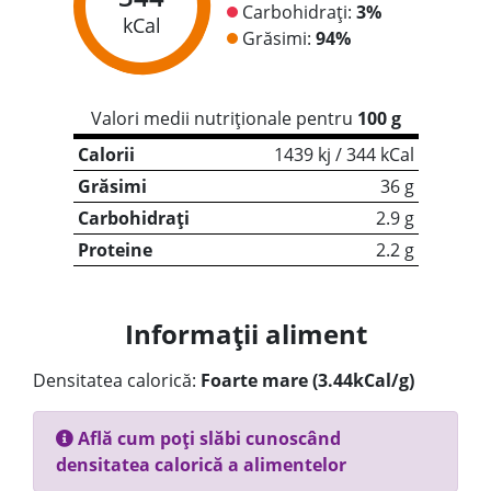
Carbohidrați:
3%
kCal
Grăsimi:
94%
Valori medii nutriționale pentru
100 g
Calorii
1439 kj / 344 kCal
Grăsimi
36 g
Carbohidrați
2.9 g
Proteine
2.2 g
Informații aliment
Densitatea calorică:
Foarte mare (3.44kCal/g)
Află cum poți slăbi cunoscând
densitatea calorică a alimentelor