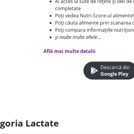
Ai acces la sute de rețete și idei d
completate
Poți vedea Nutri-Score-ul alimente
Poți căuta alimente prin scanarea 
Poți compara informațiile nutrițion
și multe multe altele...
Află mai multe detalii
Descarcă din
Google Play
egoria Lactate