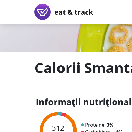
eat & track
Calorii Sman
Informații nutriționa
Proteine:
3%
312
Carbohidrați:
4%