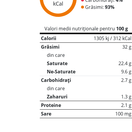
kCal
Grăsimi:
93%
Valori medii nutriționale pentru
100 g
Calorii
1305 kj / 312 kCal
Grăsimi
32 g
din care
Saturate
22.4 g
Ne-Saturate
9.6 g
Carbohidrați
2.7 g
din care
Zaharuri
1.3 g
Proteine
2.1 g
Sare
100 mg