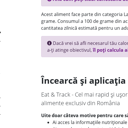
Acest aliment face parte din categoria Lac
grame. Consumul a 100 de grame din ace
cantitatea zilnică estimată pentru un adu
Dacă vrei să afli necesarul tău calori
a-ți atinge obiectivul,
îl poți calcula a
Încearcă și aplicați
Eat & Track - Cel mai rapid și ușor
alimente exclusiv din România
Uite doar câteva motive pentru care să
Ai acces la informațiile nutriționa