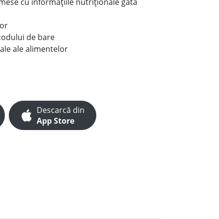
e mese cu informațiile nutriționale gata
lor
codului de bare
ale ale alimentelor
Descarcă din
App Store