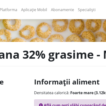
(current)
(current)
Platforma
Aplicație Mobil
Abonamente
Specialiști
tana 32% grasime -
le
Informații aliment
Densitatea calorică:
Foarte mare (3.12k
Află cum poți slăbi cunoscând de