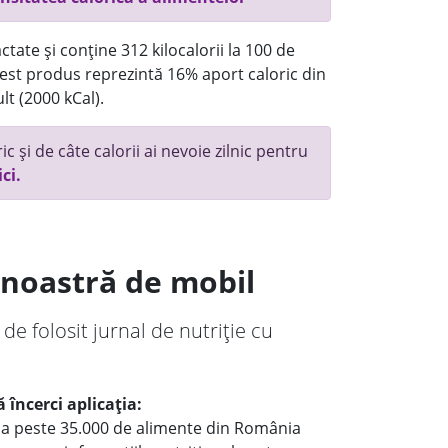
tate și conține 312 kilocalorii la 100 de
st produs reprezintă 16% aport caloric din
lt (2000 kCal).
c și de câte calorii ai nevoie zilnic pentru
ici.
a noastră de mobil
 de folosit jurnal de nutriție cu
 încerci aplicația:
le a peste 35.000 de alimente din România