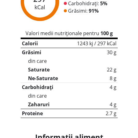
Carbohidrați:
5%
kCal
Grăsimi:
91%
Valori medii nutriționale pentru
100 g
Calorii
1243 kj / 297 kCal
Grăsimi
30 g
din care
Saturate
22 g
Ne-Saturate
8 g
Carbohidrați
4 g
din care
Zaharuri
4 g
Proteine
2.7 g
Informații aliment