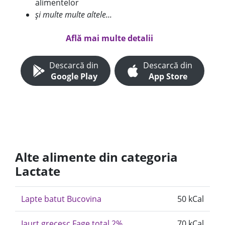
alimentelor
și multe multe altele...
Află mai multe detalii
Descarcă din
Descarcă din
Google Play
App Store
Alte alimente din categoria
Lactate
Lapte batut Bucovina
50 kCal
Iaurt grecesc Fage total 2%
70 kCal