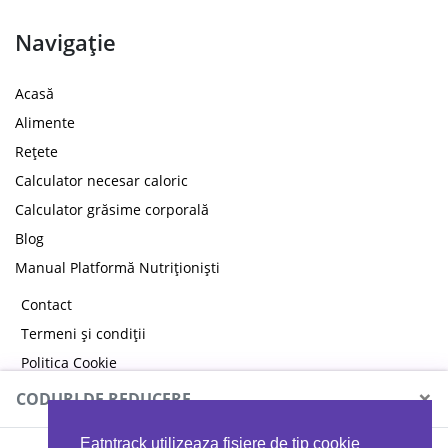
Navigație
Acasă
Alimente
Rețete
Calculator necesar caloric
Calculator grăsime corporală
Blog
Manual Platformă Nutriționiști
Contact
Termeni și condiții
Politica Cookie
Politica de confidențialitate
×
CODURI DE REDUCERE
Eatntrack utilizeaza fisiere de tip cookie