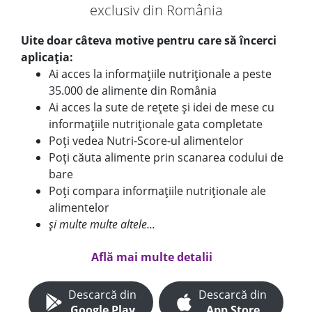
exclusiv din România
Uite doar câteva motive pentru care să încerci
aplicația:
Ai acces la informațiile nutriționale a peste
35.000 de alimente din România
Ai acces la sute de rețete și idei de mese cu
informațiile nutriționale gata completate
Poți vedea Nutri-Score-ul alimentelor
Poți căuta alimente prin scanarea codului de
bare
Poți compara informațiile nutriționale ale
alimentelor
și multe multe altele...
Află mai multe detalii
Descarcă din
Descarcă din
Google Play
App Store