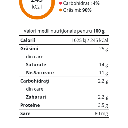
Carbohidrați:
4%
kCal
Grăsimi:
90%
Valori medii nutriționale pentru
100 g
Calorii
1025 kj / 245 kCal
Grăsimi
25 g
din care
Saturate
14 g
Ne-Saturate
11 g
Carbohidrați
2.2 g
din care
Zaharuri
2.2 g
Proteine
3.5 g
Sare
80 mg