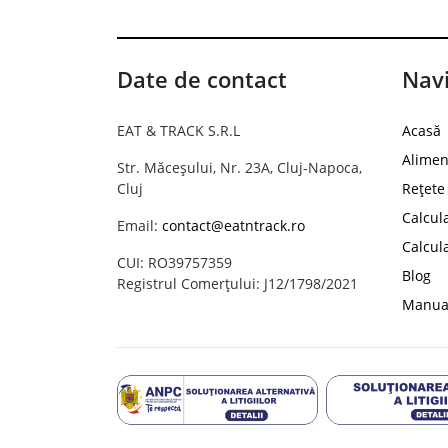
Date de contact
Navi
EAT & TRACK S.R.L
Acasă
Alimen
Str. Măceșului, Nr. 23A, Cluj-Napoca,
Cluj
Rețete
Calcul
Email:
contact@eatntrack.ro
Calcul
CUI: RO39757359
Blog
Registrul Comerțului: J12/1798/2021
Manual