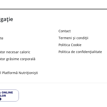
gație
Contact
Termeni și condiții
te
Politica Cookie
Politica de confidențialitate
ator necesar caloric
PROT
ator grăsime corporală
Ai
10%
reducere la
folosind codul
 Platformă Nutriționiști
Profită 