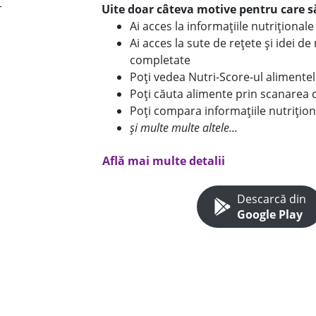
Uite doar câteva motive pentru care să
Ai acces la informațiile nutriționa
Ai acces la sute de rețete și idei d
completate
Poți vedea Nutri-Score-ul alimente
Poți căuta alimente prin scanarea 
Poți compara informațiile nutrițion
și multe multe altele...
Află mai multe detalii
Descarcă din
Google Play