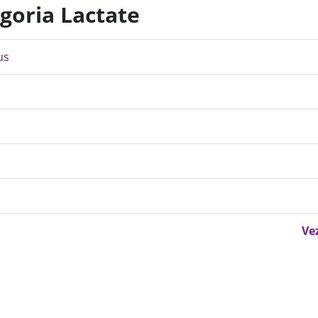
egoria Lactate
us
Ve