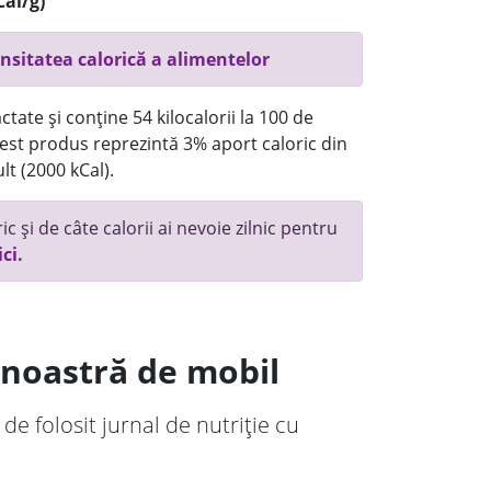
Cal/g)
nsitatea calorică a alimentelor
tate și conține 54 kilocalorii la 100 de
st produs reprezintă 3% aport caloric din
lt (2000 kCal).
c și de câte calorii ai nevoie zilnic pentru
ici.
a noastră de mobil
 de folosit jurnal de nutriție cu