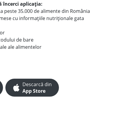
 încerci aplicația:
le a peste 35.000 de alimente din România
e mese cu informațiile nutriționale gata
lor
codului de bare
ale ale alimentelor
Descarcă din
App Store