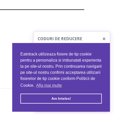
×
CODURI DE REDUCERE
Eatntrack utilizeaza fisiere de tip cookie
O41
MYPROTEIN
pentru a personaliza si imbunatati experienta
ta pe site-ul nostru. Prin continuarea navigarii
 orice comandă
Ai
40%
reducere la orice comandă
pe site-ul nostru confirmi acceptarea utilizarii
EATNTRACK
folosind codul
EATTRACK
fisierelor de tip cookie conform Politicii de
Cookie.
Afla mai multe
acum
Profită acum
Am Inteles!
Copyright © 2026 EAT & TRACK S.R.L