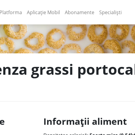
(current)
(current)
Platforma
Aplicație Mobil
Abonamente
Specialiști
enza grassi portocal
le
Informații aliment