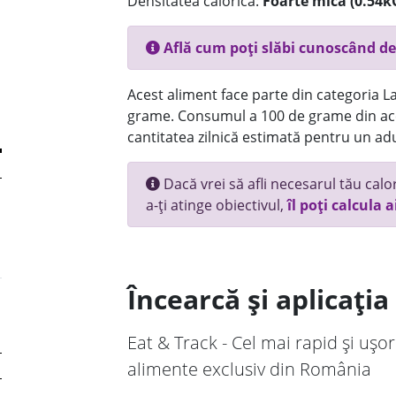
Densitatea calorică:
Foarte mica (0.54k
Află cum poți slăbi cunoscând de
Acest aliment face parte din categoria Lac
grame. Consumul a 100 de grame din ace
cantitatea zilnică estimată pentru un adu
Dacă vrei să afli necesarul tău calori
a-ți atinge obiectivul,
îl poți calcula a
Încearcă și aplicați
Eat & Track - Cel mai rapid și ușor
alimente exclusiv din România