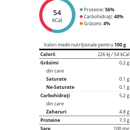
Proteine:
56%
54
Carbohidrați:
40%
kCal
Grăsimi:
4%
Valori medii nutriționale pentru
100 g
Calorii
226 kj / 54 kCal
Grăsimi
0.2 g
din care
Saturate
0.1 g
Ne-Saturate
0.1 g
Carbohidrați
5.2 g
din care
Zaharuri
4.8 g
Proteine
7.3 g
Sare
100 mg