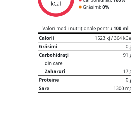
kCal
Grăsimi:
0%
Valori medii nutriționale pentru
100 ml
Calorii
1523 kj / 364 kCa
Grăsimi
0 
Carbohidrați
91 
din care
Zaharuri
17 
Proteine
0 
Sare
1300 m