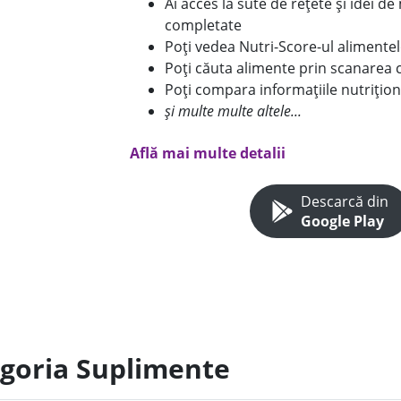
Ai acces la sute de rețete și idei d
completate
Poți vedea Nutri-Score-ul alimente
Poți căuta alimente prin scanarea 
Poți compara informațiile nutrițion
și multe multe altele...
Află mai multe detalii
Descarcă din
Google Play
egoria Suplimente