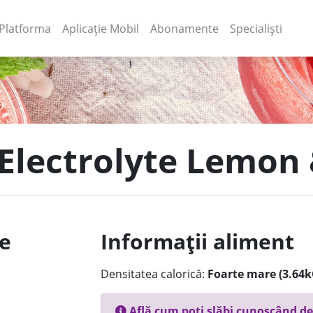
(current)
(current)
Platforma
Aplicație Mobil
Abonamente
Specialiști
o Electrolyte Lemon
le
Informații aliment
Densitatea calorică:
Foarte mare (3.64k
Află cum poți slăbi cunoscând de