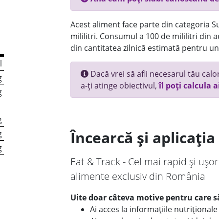
Acest aliment face parte din categoria Su
mililitri. Consumul a 100 de mililitri din
din cantitatea zilnică estimată pentru un
l
Dacă vrei să afli necesarul tău calori
g
a-ți atinge obiectivul,
îl poți calcula a
g
g
Încearcă și aplicați
g
g
Eat & Track - Cel mai rapid și ușor
alimente exclusiv din România
Uite doar câteva motive pentru care să
Ai acces la informațiile nutriționa