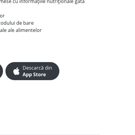
e mese cu informațiile nutriționale gata
lor
codului de bare
ale ale alimentelor
Descarcă din
App Store