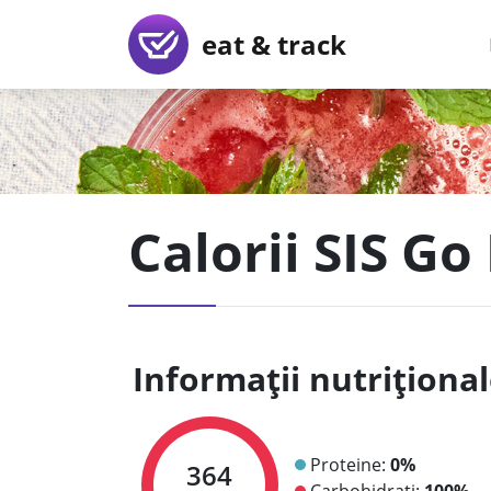
eat & track
Calorii SIS G
Informații nutriționa
Proteine:
0%
364
Carbohidrați:
100%