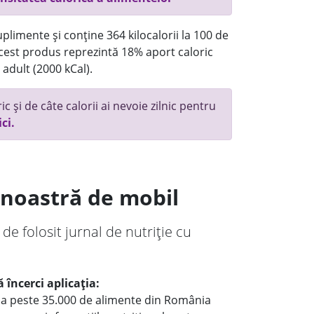
plimente și conține 364 kilocalorii la 100 de
 acest produs reprezintă 18% aport caloric
 adult (2000 kCal).
c și de câte calorii ai nevoie zilnic pentru
ici.
a noastră de mobil
 de folosit jurnal de nutriție cu
 încerci aplicația:
le a peste 35.000 de alimente din România