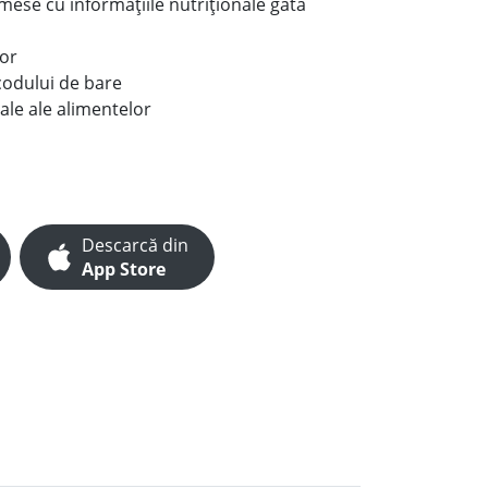
e mese cu informațiile nutriționale gata
lor
codului de bare
ale ale alimentelor
Descarcă din
App Store