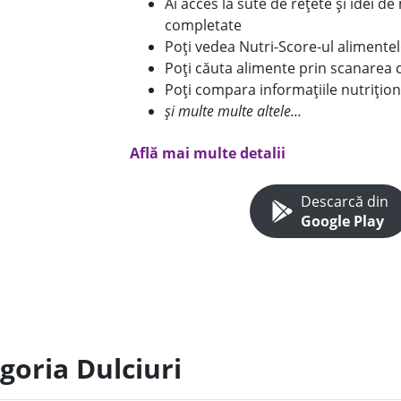
Ai acces la sute de rețete și idei d
completate
Poți vedea Nutri-Score-ul alimente
Poți căuta alimente prin scanarea 
Poți compara informațiile nutrițion
și multe multe altele...
Află mai multe detalii
Descarcă din
Google Play
goria Dulciuri