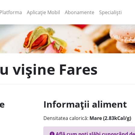
(current)
(current)
Platforma
Aplicație Mobil
Abonamente
Specialiști
cu vișine Fares
le
Informații aliment
Densitatea calorică:
Mare (2.83kCal/g)
Află cum poți slăbi cunoscând de