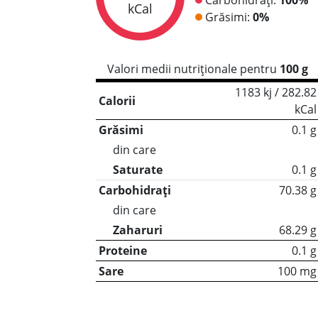
kCal
Grăsimi:
0%
Valori medii nutriționale pentru
100 g
1183 kj / 282.82
Calorii
kCal
Grăsimi
0.1 g
din care
Saturate
0.1 g
Carbohidrați
70.38 g
din care
Zaharuri
68.29 g
Proteine
0.1 g
Sare
100 mg