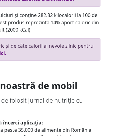
ciuri și conține 282.82 kilocalorii la 100 de
st produs reprezintă 14% aport caloric din
lt (2000 kCal).
c și de câte calorii ai nevoie zilnic pentru
ici.
a noastră de mobil
 de folosit jurnal de nutriție cu
 încerci aplicația:
le a peste 35.000 de alimente din România