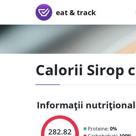
eat & track
Calorii Sirop 
Informații nutriționa
Proteine:
0%
282.82
Carbohidrați:
100%