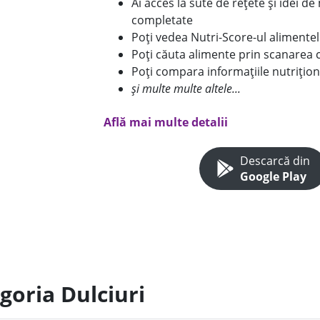
Ai acces la sute de rețete și idei d
completate
Poți vedea Nutri-Score-ul alimente
Poți căuta alimente prin scanarea 
Poți compara informațiile nutrițion
și multe multe altele...
Află mai multe detalii
Descarcă din
Google Play
goria Dulciuri