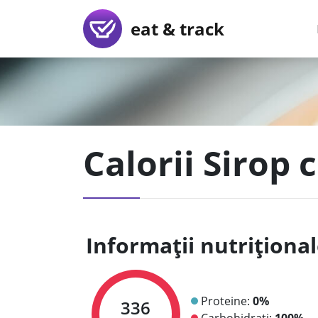
eat & track
Calorii Sirop 
Informații nutriționa
Proteine:
0%
336
Carbohidrați:
100%