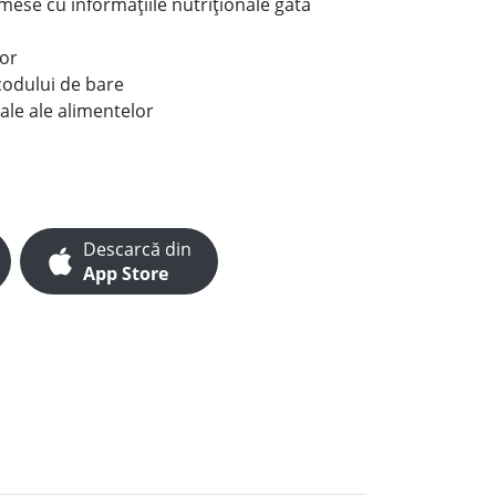
e mese cu informațiile nutriționale gata
lor
codului de bare
ale ale alimentelor
Descarcă din
App Store