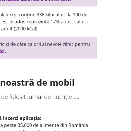
ciuri și conține 336 kilocalorii la 100 de
 acest produs reprezintă 17% aport caloric
 adult (2000 kCal).
c și de câte calorii ai nevoie zilnic pentru
ici.
a noastră de mobil
 de folosit jurnal de nutriție cu
 încerci aplicația:
le a peste 35.000 de alimente din România