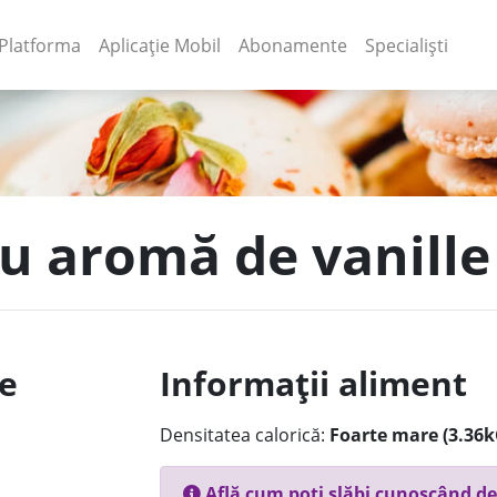
(current)
(current)
Platforma
Aplicație Mobil
Abonamente
Specialiști
cu aromă de vanille
le
Informații aliment
Densitatea calorică:
Foarte mare (3.36k
Află cum poți slăbi cunoscând de