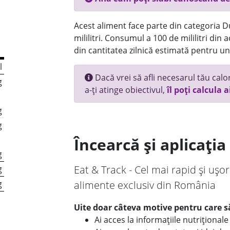
Acest aliment face parte din categoria Dul
mililitri. Consumul a 100 de mililitri din
din cantitatea zilnică estimată pentru un
l
Dacă vrei să afli necesarul tău calori
g
a-ți atinge obiectivul,
îl poți calcula a
g
g
Încearcă și aplicați
g
Eat & Track - Cel mai rapid și ușor
g
g
alimente exclusiv din România
Uite doar câteva motive pentru care să
Ai acces la informațiile nutriționa