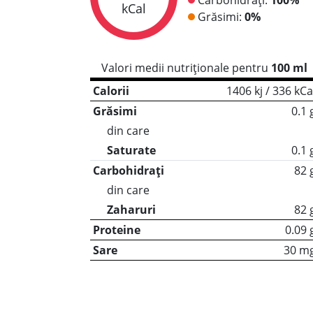
kCal
Grăsimi:
0%
Valori medii nutriționale pentru
100 ml
Calorii
1406 kj / 336 kCa
Grăsimi
0.1 
din care
Saturate
0.1 
Carbohidrați
82 
din care
Zaharuri
82 
Proteine
0.09 
Sare
30 m