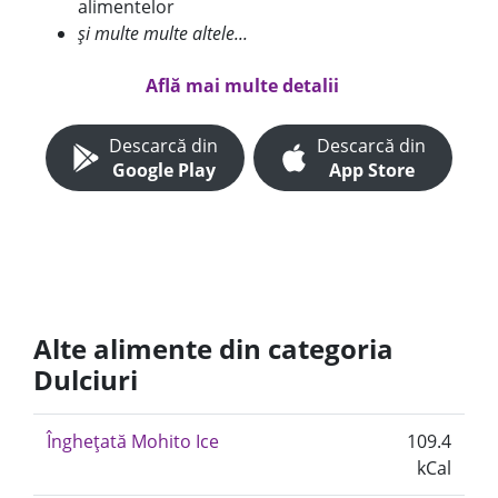
alimentelor
și multe multe altele...
Află mai multe detalii
Descarcă din
Descarcă din
Google Play
App Store
Alte alimente din categoria
Dulciuri
Înghețată Mohito Ice
109.4
kCal