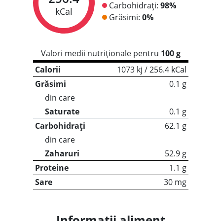
Carbohidrați:
98%
kCal
Grăsimi:
0%
Valori medii nutriționale pentru
100 g
Calorii
1073 kj / 256.4 kCal
Grăsimi
0.1 g
din care
Saturate
0.1 g
Carbohidrați
62.1 g
din care
Zaharuri
52.9 g
Proteine
1.1 g
Sare
30 mg
Informații aliment