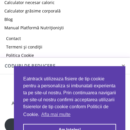
Calculator necesar caloric
Calculator grăsime corporală
Blog
Manual Platformă Nutriționiști
Contact
Termeni și condiții
Politica Cookie
Politica de confidențialitate
×
CODURI DE REDUCERE
Eatntrack utilizeaza fisiere de tip cookie
MYPROTEIN
pentru a personaliza si imbunatati experienta
ta pe site-ul nostru. Prin continuarea navigarii
pe site-ul nostru confirmi acceptarea utilizarii
Ai
40%
reducere la orice comandă folosind codul
fisierelor de tip cookie conform Politicii de
EATTRACK
Cookie.
Afla mai multe
Profită acum
Am Inteles!