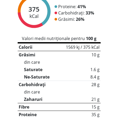
Proteine:
41%
375
Carbohidrați:
33%
kCal
Grăsimi:
26%
Valori medii nutriționale pentru
100 g
Calorii
1569 kj / 375 kCal
Grăsimi
10 g
din care
Saturate
1.6 g
Ne-Saturate
8.4 g
Carbohidrați
28 g
din care
Zaharuri
21 g
Fibre
15 g
Proteine
35 g