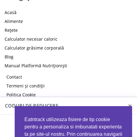
Acasă
Alimente
Rețete
Calculator necesar caloric
Calculator grăsime corporală
Blog
Manual Platformă Nutriționiști
Contact
Termeni și condiții
Politica Cookie
Politica de confidențialitate
×
CODURI DE REDUCERE
Eatntrack utilizeaza fisiere de tip cookie
MYPROTEIN
pentru a personaliza si imbunatati experienta
ta pe site-ul nostru. Prin continuarea navigarii