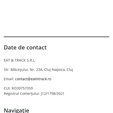
Date de contact
EAT & TRACK S.R.L
Str. Măceșului, Nr. 23A, Cluj-Napoca, Cluj
Email:
contact@eatntrack.ro
CUI: RO39757359
Registrul Comerțului: J12/1798/2021
Navigație