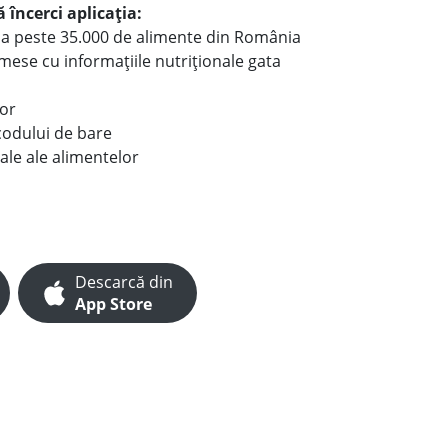
 încerci aplicația:
le a peste 35.000 de alimente din România
e mese cu informațiile nutriționale gata
lor
codului de bare
ale ale alimentelor
Descarcă din
App Store