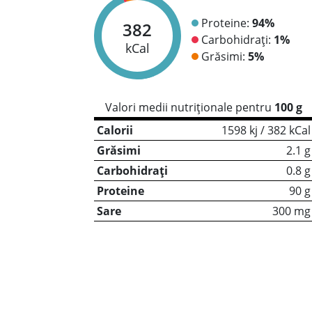
Proteine:
94%
382
Carbohidrați:
1%
kCal
Grăsimi:
5%
Valori medii nutriționale pentru
100 g
Calorii
1598 kj / 382 kCal
Grăsimi
2.1 g
Carbohidrați
0.8 g
Proteine
90 g
Sare
300 mg