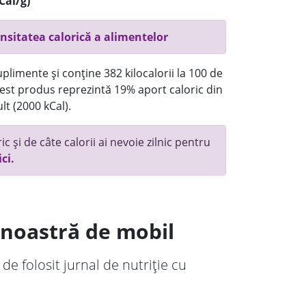
Cal/g)
nsitatea calorică a alimentelor
plimente și conține 382 kilocalorii la 100 de
st produs reprezintă 19% aport caloric din
lt (2000 kCal).
c și de câte calorii ai nevoie zilnic pentru
ici.
a noastră de mobil
 de folosit jurnal de nutriție cu