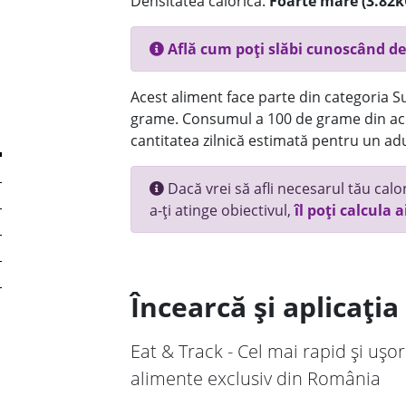
Densitatea calorică:
Foarte mare (3.82k
Află cum poți slăbi cunoscând de
Acest aliment face parte din categoria Su
grame. Consumul a 100 de grame din ace
cantitatea zilnică estimată pentru un adu
Dacă vrei să afli necesarul tău calori
a-ți atinge obiectivul,
îl poți calcula a
Încearcă și aplicați
Eat & Track - Cel mai rapid și ușor
alimente exclusiv din România