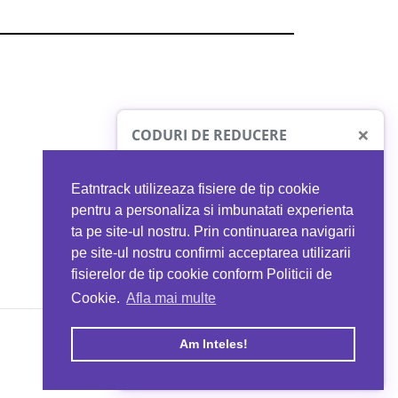
×
CODURI DE REDUCERE
Eatntrack utilizeaza fisiere de tip cookie
O41
MYPROTEIN
pentru a personaliza si imbunatati experienta
ta pe site-ul nostru. Prin continuarea navigarii
 orice comandă
Ai
40%
reducere la orice comandă
pe site-ul nostru confirmi acceptarea utilizarii
EATNTRACK
folosind codul
EATTRACK
fisierelor de tip cookie conform Politicii de
Cookie.
Afla mai multe
acum
Profită acum
Am Inteles!
Copyright © 2026 EAT & TRACK S.R.L