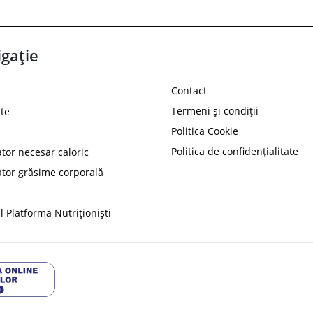
gație
Contact
Termeni și condiții
te
Politica Cookie
Politica de confidențialitate
ator necesar caloric
PROT
ator grăsime corporală
Ai
10%
reducere la
folosind codul
 Platformă Nutriționiști
Profită 