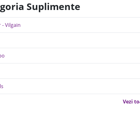
egoria Suplimente
- Vilgain
po
ds
Vezi t