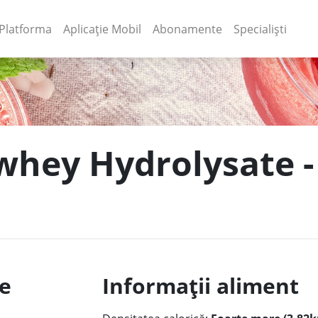
(current)
(current)
Platforma
Aplicație Mobil
Abonamente
Specialiști
whey Hydrolysate - 
le
Informații aliment