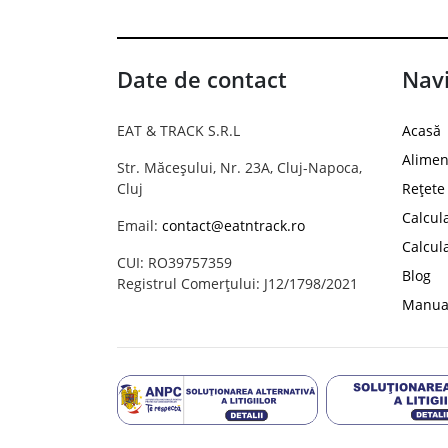
Date de contact
Navi
EAT & TRACK S.R.L
Acasă
Alimen
Str. Măceșului, Nr. 23A, Cluj-Napoca,
Cluj
Rețete
Calcul
Email:
contact@eatntrack.ro
Calcul
CUI: RO39757359
Blog
Registrul Comerțului: J12/1798/2021
Manual