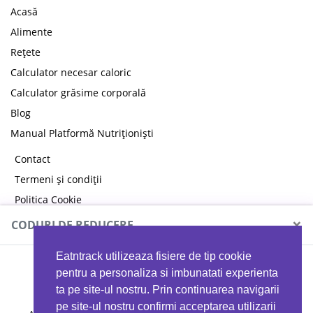
Acasă
Alimente
Rețete
Calculator necesar caloric
Calculator grăsime corporală
Blog
Manual Platformă Nutriționiști
Contact
Termeni și condiții
Politica Cookie
Politica de confidențialitate
×
CODURI DE REDUCERE
Eatntrack utilizeaza fisiere de tip cookie
MYPROTEIN
pentru a personaliza si imbunatati experienta
ta pe site-ul nostru. Prin continuarea navigarii
pe site-ul nostru confirmi acceptarea utilizarii