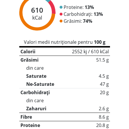
Proteine:
13%
610
Carbohidrați:
13%
kCal
Grăsimi:
74%
Valori medii nutriționale pentru
100 g
Calorii
2552 kj / 610 kCal
Grăsimi
51.5 g
din care
Saturate
4.5 g
Ne-Saturate
47 g
Carbohidrați
20 g
din care
Zaharuri
2.6 g
Fibre
8.6 g
Proteine
20.8 g