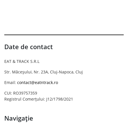
Date de contact
EAT & TRACK S.R.L
Str. Măceșului, Nr. 23A, Cluj-Napoca, Cluj
Email:
contact@eatntrack.ro
CUI: RO39757359
Registrul Comerțului: J12/1798/2021
Navigație