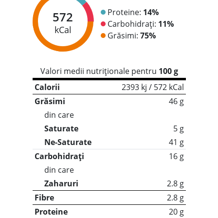
Proteine:
14%
572
Carbohidrați:
11%
kCal
Grăsimi:
75%
Valori medii nutriționale pentru
100 g
Calorii
2393 kj / 572 kCal
Grăsimi
46 g
din care
Saturate
5 g
Ne-Saturate
41 g
Carbohidrați
16 g
din care
Zaharuri
2.8 g
Fibre
2.8 g
Proteine
20 g