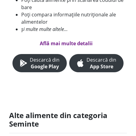
Poți căuta alimente prin scanarea codului de
bare
Poți compara informațiile nutriționale ale
alimentelor
și multe multe altele...
Află mai multe detalii
Descarcă din
Descarcă din
Google Play
App Store
Alte alimente din categoria
Seminte