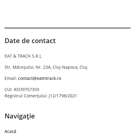
Date de contact
EAT & TRACK S.R.L
Str. Măceșului, Nr. 23A, Cluj-Napoca, Cluj
Email:
contact@eatntrack.ro
CUI: RO39757359
Registrul Comerțului: J12/1798/2021
Navigație
Acasă