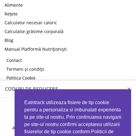
Alimente
Rețete
Calculator necesar caloric
Calculator grăsime corporală
Blog
Manual Platformă Nutriționiști
Contact
Termeni și condiții
Politica Cookie
Politica de confidențialitate
×
CODURI DE REDUCERE
Eatntrack utilizeaza fisiere de tip cookie
MYPROTEIN
pentru a personaliza si imbunatati experienta
ta pe site-ul nostru. Prin continuarea navigarii
pe site-ul nostru confirmi acceptarea utilizarii
Ai
40%
reducere la orice comandă folosind codul
fisierelor de tip cookie conform Politicii de
EATTRACK