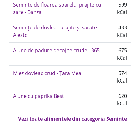
Seminte de floarea soarelui prajite cu
599
sare - Banzai
kCal
Semințe de dovleac prăjite și sărate -
433
Alesto
kCal
Alune de padure decojite crude - 365
675
kCal
Miez dovleac crud - Țara Mea
574
kCal
Alune cu paprika Best
620
kCal
Vezi toate alimentele din categoria Seminte