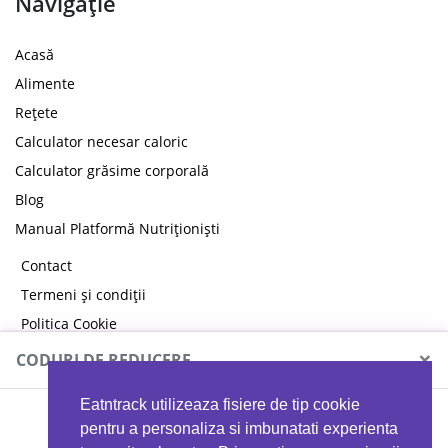
Navigație
Acasă
Alimente
Rețete
Calculator necesar caloric
Calculator grăsime corporală
Blog
Manual Platformă Nutriționiști
Contact
Termeni și condiții
Politica Cookie
Politica de confidențialitate
×
CODURI DE REDUCERE
Eatntrack utilizeaza fisiere de tip cookie
MYPROTEIN
pentru a personaliza si imbunatati experienta