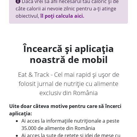
Dacă vrei să afli necesarul tău caloric și de
câte calorii ai nevoie zilnic pentru a-ți atinge
obiectivul,
îl poți calcula aici.
Încearcă și aplicația
noastră de mobil
Eat & Track - Cel mai rapid și ușor de
folosit jurnal de nutriție cu alimente
exclusiv din România
Uite doar câteva motive pentru care să încerci
aplicația:
Ai acces la informațiile nutriționale a peste
35.000 de alimente din România
Ai acces la sute de rețete și idei de mese cu