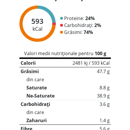
Proteine:
24%
593
Carbohidrați:
2%
kCal
Grăsimi:
74%
Valori medii nutriționale pentru
100 g
Calorii
2481 kj / 593 kCal
Grăsimi
47.7 g
din care
Saturate
8.8 g
Ne-Saturate
38.9 g
Carbohidrați
3.6 g
din care
Zaharuri
1.4 g
Fibre
5.6 g