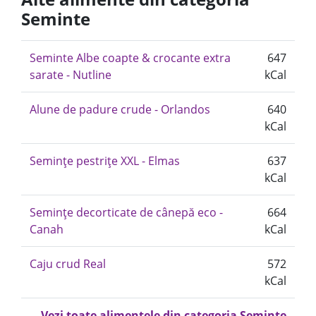
Seminte
Seminte Albe coapte & crocante extra
647
sarate - Nutline
kCal
Alune de padure crude - Orlandos
640
kCal
Semințe pestrițe XXL - Elmas
637
kCal
Semințe decorticate de cânepă eco -
664
Canah
kCal
Caju crud Real
572
kCal
Vezi toate alimentele din categoria Seminte