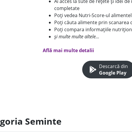
Ai acces la sute de rețete și idei d
completate
Poți vedea Nutri-Score-ul alimente
Poți căuta alimente prin scanarea 
Poți compara informațiile nutrițion
și multe multe altele...
Află mai multe detalii
Descarcă din
Google Play
egoria Seminte