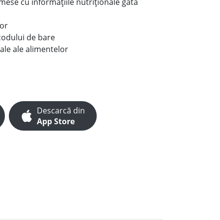
e mese cu informațiile nutriționale gata
lor
codului de bare
ale ale alimentelor
Descarcă din
App Store