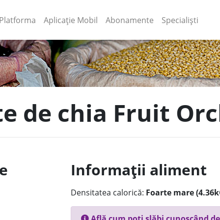
(current)
(current)
Platforma
Aplicație Mobil
Abonamente
Specialiști
te de chia Fruit Or
le
Informații aliment
Densitatea calorică:
Foarte mare (4.36k
Află cum poți slăbi cunoscând de