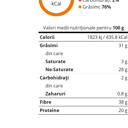
kCal
Grăsimi:
76%
Valori medii nutriționale pentru
100 g
Calorii
1823 kj / 435.8 kCal
Grăsimi
31 g
din care
Saturate
3 g
Ne-Saturate
28 g
Carbohidrați
2 g
din care
Zaharuri
0.8 g
Fibre
38 g
Proteine
20 g