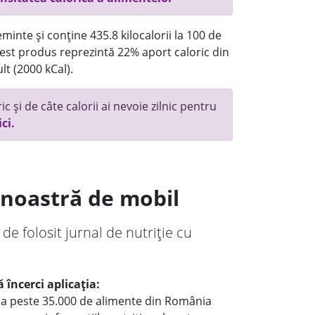
minte și conține 435.8 kilocalorii la 100 de
st produs reprezintă 22% aport caloric din
lt (2000 kCal).
c și de câte calorii ai nevoie zilnic pentru
ici.
a noastră de mobil
 de folosit jurnal de nutriție cu
 încerci aplicația:
le a peste 35.000 de alimente din România