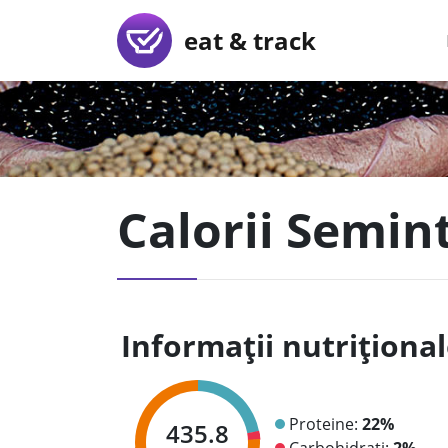
eat & track
Calorii Semin
Informații nutriționa
Proteine:
22%
435.8
Carbohidrați:
2%