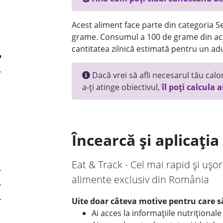
Acest aliment face parte din categoria Se
grame. Consumul a 100 de grame din ace
cantitatea zilnică estimată pentru un adu
Dacă vrei să afli necesarul tău calori
a-ți atinge obiectivul,
îl poți calcula a
Încearcă și aplicați
Eat & Track - Cel mai rapid și ușor
alimente exclusiv din România
Uite doar câteva motive pentru care să
Ai acces la informațiile nutriționa