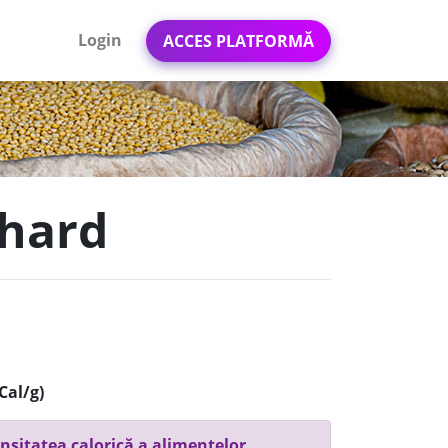
Login
ACCES PLATFORMĂ
chard
Cal/g)
nsitatea calorică a alimentelor