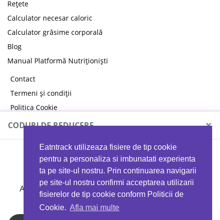
Rețete
Calculator necesar caloric
Calculator grăsime corporală
Blog
Manual Platformă Nutriționiști
Contact
Termeni și condiții
Politica Cookie
Politica de confidențialitate
×
CODURI DE REDUCERE
Eatntrack utilizeaza fisiere de tip cookie
MYPROTEIN
pentru a personaliza si imbunatati experienta
ta pe site-ul nostru. Prin continuarea navigarii
pe site-ul nostru confirmi acceptarea utilizarii
Ai
40%
reducere la orice comandă folosind codul
fisierelor de tip cookie conform Politicii de
EATTRACK
Cookie.
Afla mai multe