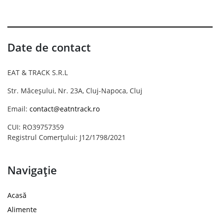
Date de contact
EAT & TRACK S.R.L
Str. Măceșului, Nr. 23A, Cluj-Napoca, Cluj
Email:
contact@eatntrack.ro
CUI: RO39757359
Registrul Comerțului: J12/1798/2021
Navigație
Acasă
Alimente