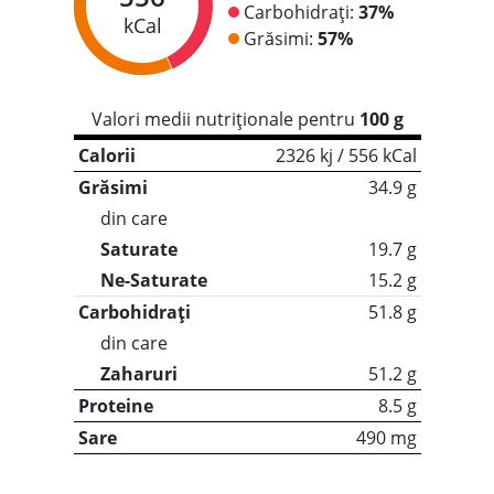
Carbohidrați:
37%
kCal
Grăsimi:
57%
Valori medii nutriționale pentru
100 g
Calorii
2326 kj / 556 kCal
Grăsimi
34.9 g
din care
Saturate
19.7 g
Ne-Saturate
15.2 g
Carbohidrați
51.8 g
din care
Zaharuri
51.2 g
Proteine
8.5 g
Sare
490 mg