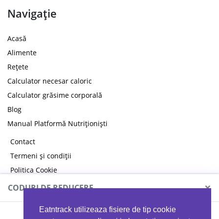
Navigație
Acasă
Alimente
Rețete
Calculator necesar caloric
Calculator grăsime corporală
Blog
Manual Platformă Nutriționiști
Contact
Termeni și condiții
Politica Cookie
Politica de confidențialitate
×
CODURI DE REDUCERE
Eatntrack utilizeaza fisiere de tip cookie