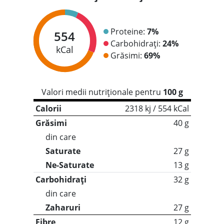
Proteine:
7%
554
Carbohidrați:
24%
kCal
Grăsimi:
69%
Valori medii nutriționale pentru
100 g
Calorii
2318 kj / 554 kCal
Grăsimi
40 g
din care
Saturate
27 g
Ne-Saturate
13 g
Carbohidrați
32 g
din care
Zaharuri
27 g
Fibre
12 g