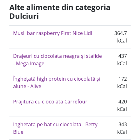
Alte alimente din categoria
Dulciuri
Musli bar raspberry First Nice Lidl
364.7
kCal
Drajeuri cu ciocolata neagra și stafide
437
- Mega Image
kCal
Înghețată high protein cu ciocolată și
172
alune - Alive
kCal
Prajitura cu ciocolata Carrefour
420
kCal
Inghetata pe bat cu ciocolata - Betty
343
Blue
kCal