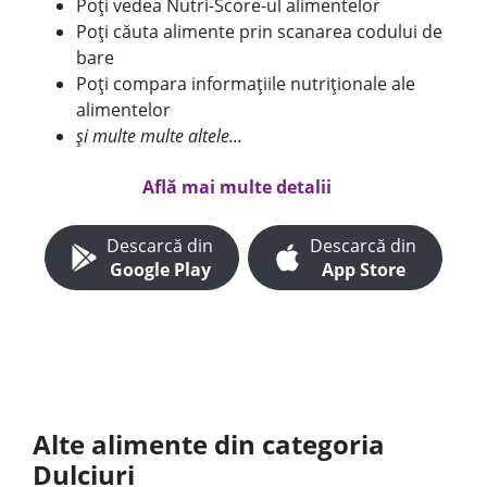
Poți vedea Nutri-Score-ul alimentelor
Poți căuta alimente prin scanarea codului de
bare
Poți compara informațiile nutriționale ale
alimentelor
și multe multe altele...
Află mai multe detalii
Descarcă din
Descarcă din
Google Play
App Store
Alte alimente din categoria
Dulciuri