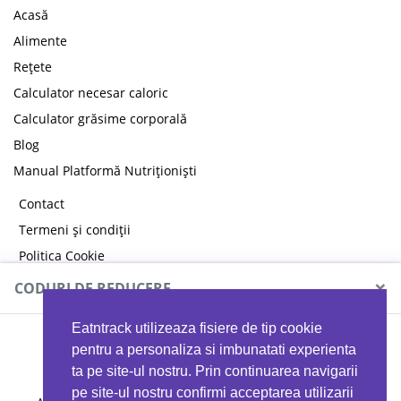
Acasă
Alimente
Rețete
Calculator necesar caloric
Calculator grăsime corporală
Blog
Manual Platformă Nutriționiști
Contact
Termeni și condiții
Politica Cookie
Politica de confidențialitate
×
CODURI DE REDUCERE
Eatntrack utilizeaza fisiere de tip cookie
MYPROTEIN
pentru a personaliza si imbunatati experienta
ta pe site-ul nostru. Prin continuarea navigarii
pe site-ul nostru confirmi acceptarea utilizarii