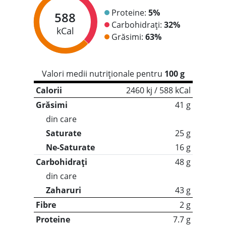
Proteine:
5%
588
Carbohidrați:
32%
kCal
Grăsimi:
63%
Valori medii nutriționale pentru
100 g
Calorii
2460 kj / 588 kCal
Grăsimi
41 g
din care
Saturate
25 g
Ne-Saturate
16 g
Carbohidrați
48 g
din care
Zaharuri
43 g
Fibre
2 g
Proteine
7.7 g