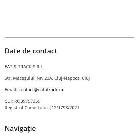
Date de contact
EAT & TRACK S.R.L
Str. Măceșului, Nr. 23A, Cluj-Napoca, Cluj
Email:
contact@eatntrack.ro
CUI: RO39757359
Registrul Comerțului: J12/1798/2021
Navigație