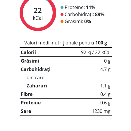
Proteine:
11%
22
Carbohidrați:
89%
kCal
Grăsimi:
0%
Valori medii nutriționale pentru
100 g
Calorii
92 kj / 22 kCal
Grăsimi
0 g
Carbohidrați
4.7 g
din care
Zaharuri
1.1 g
Fibre
0.4 g
Proteine
0.6 g
Sare
1230 mg