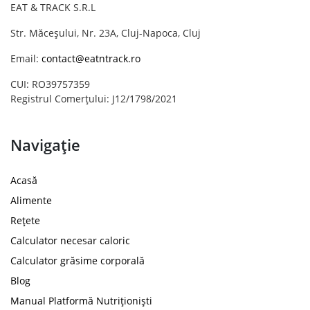
EAT & TRACK S.R.L
Str. Măceșului, Nr. 23A, Cluj-Napoca, Cluj
Email:
contact@eatntrack.ro
CUI: RO39757359
Registrul Comerțului: J12/1798/2021
Navigație
Acasă
Alimente
Rețete
Calculator necesar caloric
Calculator grăsime corporală
Blog
Manual Platformă Nutriționiști