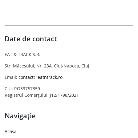
Date de contact
EAT & TRACK S.R.L
Str. Măceșului, Nr. 23A, Cluj-Napoca, Cluj
Email:
contact@eatntrack.ro
CUI: RO39757359
Registrul Comerțului: J12/1798/2021
Navigație
Acasă