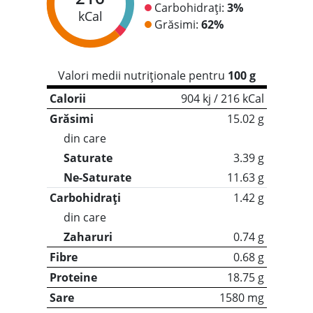
Carbohidrați:
3%
kCal
Grăsimi:
62%
Valori medii nutriționale pentru
100 g
Calorii
904 kj / 216 kCal
Grăsimi
15.02 g
din care
Saturate
3.39 g
Ne-Saturate
11.63 g
Carbohidrați
1.42 g
din care
Zaharuri
0.74 g
Fibre
0.68 g
Proteine
18.75 g
Sare
1580 mg