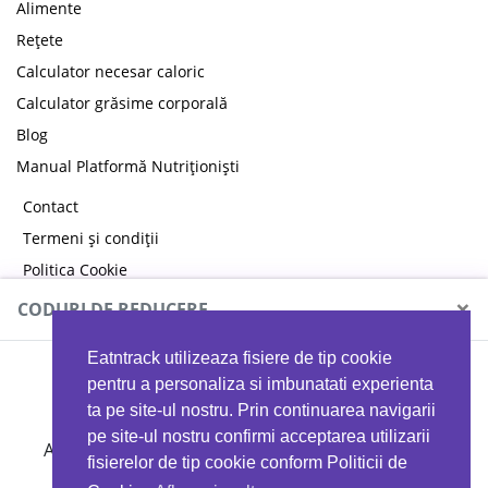
Alimente
Rețete
Calculator necesar caloric
Calculator grăsime corporală
Blog
Manual Platformă Nutriționiști
Contact
Termeni și condiții
Politica Cookie
Politica de confidențialitate
×
CODURI DE REDUCERE
Eatntrack utilizeaza fisiere de tip cookie
MYPROTEIN
pentru a personaliza si imbunatati experienta
ta pe site-ul nostru. Prin continuarea navigarii
pe site-ul nostru confirmi acceptarea utilizarii
Ai
40%
reducere la orice comandă folosind codul
fisierelor de tip cookie conform Politicii de
EATTRACK