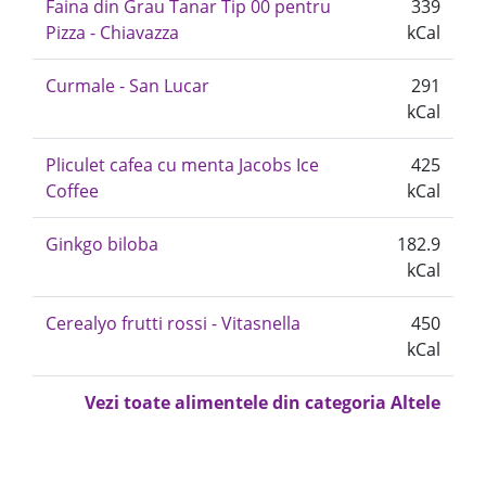
Faina din Grau Tanar Tip 00 pentru
339
Pizza - Chiavazza
kCal
Curmale - San Lucar
291
kCal
Pliculet cafea cu menta Jacobs Ice
425
Coffee
kCal
Ginkgo biloba
182.9
kCal
Cerealyo frutti rossi - Vitasnella
450
kCal
Vezi toate alimentele din categoria Altele