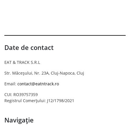
Date de contact
EAT & TRACK S.R.L
Str. Măceșului, Nr. 23A, Cluj-Napoca, Cluj
Email:
contact@eatntrack.ro
CUI: RO39757359
Registrul Comerțului: J12/1798/2021
Navigație