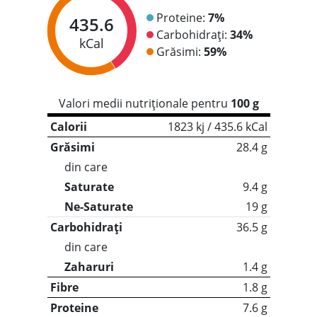
Proteine:
7%
435.6
Carbohidrați:
34%
kCal
Grăsimi:
59%
Valori medii nutriționale pentru
100 g
Calorii
1823 kj / 435.6 kCal
Grăsimi
28.4 g
din care
Saturate
9.4 g
Ne-Saturate
19 g
Carbohidrați
36.5 g
din care
Zaharuri
1.4 g
Fibre
1.8 g
Proteine
7.6 g