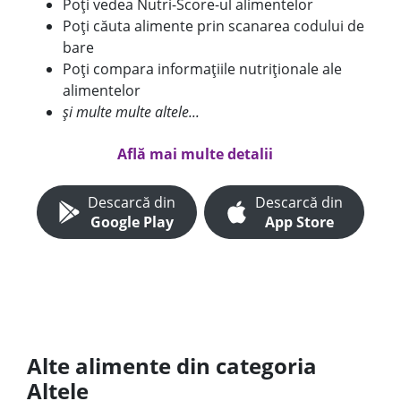
Poți vedea Nutri-Score-ul alimentelor
Poți căuta alimente prin scanarea codului de
bare
Poți compara informațiile nutriționale ale
alimentelor
și multe multe altele...
Află mai multe detalii
Descarcă din
Descarcă din
Google Play
App Store
Alte alimente din categoria
Altele