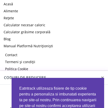
Acasă
Alimente
Rețete
Calculator necesar caloric
Calculator grăsime corporală
Blog
Manual Platformă Nutriționiști
Contact
Termeni și condiții
Politica Cookie
Politica de confidențialitate
×
CODURI DE REDUCERE
Eatntrack utilizeaza fisiere de tip cookie
MYPROTEIN
pentru a personaliza si imbunatati experienta
ta pe site-ul nostru. Prin continuarea navigarii
pe site-ul nostru confirmi acceptarea utilizarii