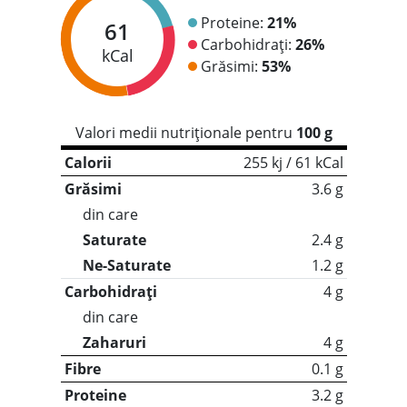
Proteine:
21%
61
Carbohidrați:
26%
kCal
Grăsimi:
53%
Valori medii nutriționale pentru
100 g
Calorii
255 kj / 61 kCal
Grăsimi
3.6 g
din care
Saturate
2.4 g
Ne-Saturate
1.2 g
Carbohidrați
4 g
din care
Zaharuri
4 g
Fibre
0.1 g
Proteine
3.2 g