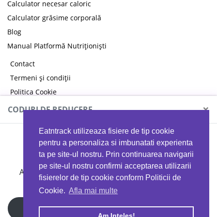
Calculator necesar caloric
Calculator grăsime corporală
Blog
Manual Platformă Nutriționiști
Contact
Termeni și condiții
Politica Cookie
Politica de confidențialitate
×
CODURI DE REDUCERE
Eatntrack utilizeaza fisiere de tip cookie
MYPROTEIN
pentru a personaliza si imbunatati experienta
ta pe site-ul nostru. Prin continuarea navigarii
pe site-ul nostru confirmi acceptarea utilizarii
Ai
40%
reducere la orice comandă folosind codul
fisierelor de tip cookie conform Politicii de
EATTRACK
Cookie.
Afla mai multe
Profită acum
Am Inteles!