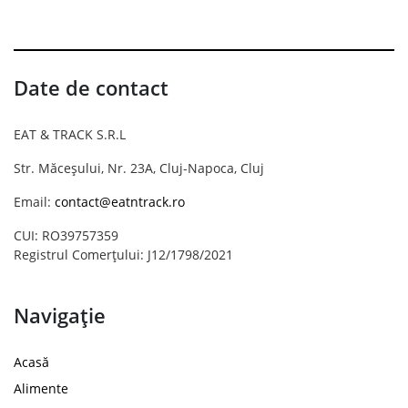
Date de contact
EAT & TRACK S.R.L
Str. Măceșului, Nr. 23A, Cluj-Napoca, Cluj
Email:
contact@eatntrack.ro
CUI: RO39757359
Registrul Comerțului: J12/1798/2021
Navigație
Acasă
Alimente