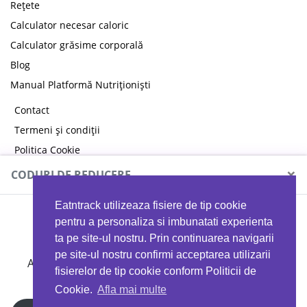
Rețete
Calculator necesar caloric
Calculator grăsime corporală
Blog
Manual Platformă Nutriționiști
Contact
Termeni și condiții
Politica Cookie
Politica de confidențialitate
×
CODURI DE REDUCERE
Eatntrack utilizeaza fisiere de tip cookie
MYPROTEIN
pentru a personaliza si imbunatati experienta
ta pe site-ul nostru. Prin continuarea navigarii
pe site-ul nostru confirmi acceptarea utilizarii
Ai
40%
reducere la orice comandă folosind codul
fisierelor de tip cookie conform Politicii de
EATTRACK
Cookie.
Afla mai multe