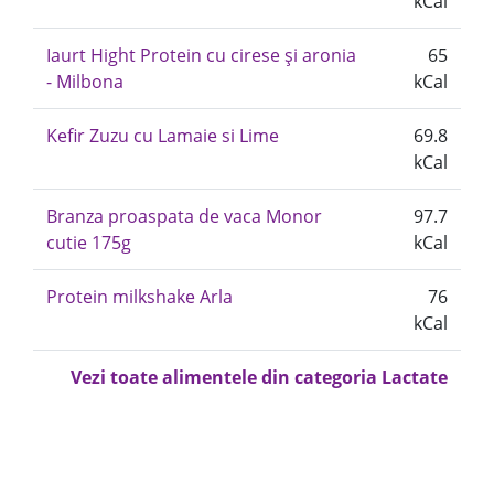
kCal
Iaurt Hight Protein cu cirese și aronia
65
- Milbona
kCal
Kefir Zuzu cu Lamaie si Lime
69.8
kCal
Branza proaspata de vaca Monor
97.7
cutie 175g
kCal
Protein milkshake Arla
76
kCal
Vezi toate alimentele din categoria Lactate