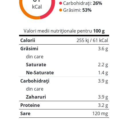
Carbohidrați:
26%
kCal
Grăsimi:
53%
Valori medii nutriționale pentru
100 g
Calorii
255 kj / 61 kCal
Grăsimi
3.6 g
din care
Saturate
2.2 g
Ne-Saturate
1.4 g
Carbohidrați
3.9 g
din care
Zaharuri
3.9 g
Proteine
3.2 g
Sare
120 mg