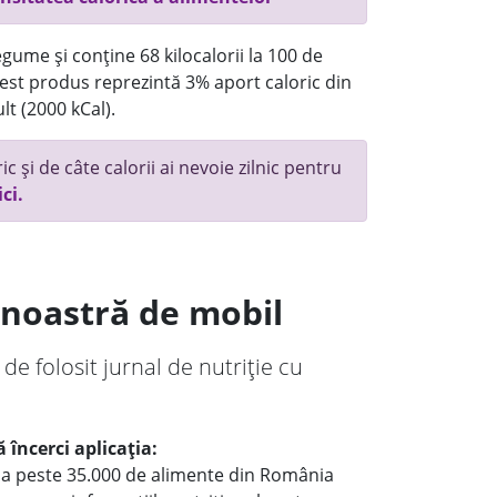
gume și conține 68 kilocalorii la 100 de
st produs reprezintă 3% aport caloric din
lt (2000 kCal).
c și de câte calorii ai nevoie zilnic pentru
ici.
a noastră de mobil
 de folosit jurnal de nutriție cu
 încerci aplicația:
le a peste 35.000 de alimente din România