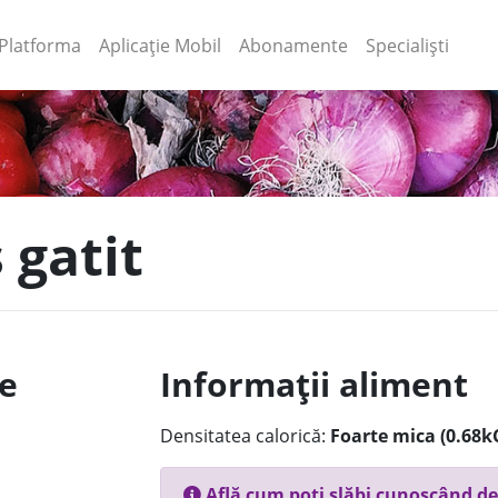
(current)
(current)
Platforma
Aplicație Mobil
Abonamente
Specialiști
s gatit
le
Informații aliment
Densitatea calorică:
Foarte mica (0.68k
Află cum poți slăbi cunoscând de