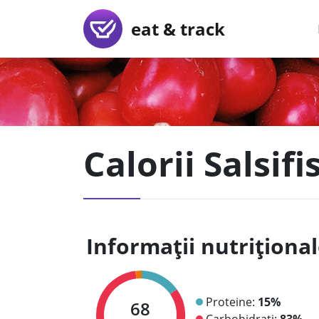
eat & track
Calorii Salsifi
Informații nutriționa
Proteine:
15%
68
Carbohidrați:
83%