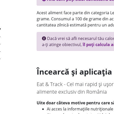
Acest aliment face parte din categoria Le
grame. Consumul a 100 de grame din ace
cantitatea zilnică estimată pentru un adu
Dacă vrei să afli necesarul tău calori
a-ți atinge obiectivul,
îl poți calcula a
Încearcă și aplicați
Eat & Track - Cel mai rapid și ușor
alimente exclusiv din România
Uite doar câteva motive pentru care să
Ai acces la informațiile nutriționa