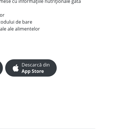
e mese cu informațiile nutriționale gata
lor
codului de bare
ale ale alimentelor
Descarcă din
App Store