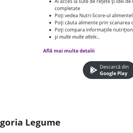
Ai acces la sute de rețete și idei d
completate
Poți vedea Nutri-Score-ul alimente
Poți căuta alimente prin scanarea 
Poți compara informațiile nutrițion
și multe multe altele...
Află mai multe detalii
Descarcă din
Google Play
egoria Legume