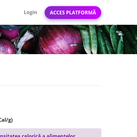
Login
ACCES PLATFORMĂ
Cal/g)
nsitatea calorică a alimentelor