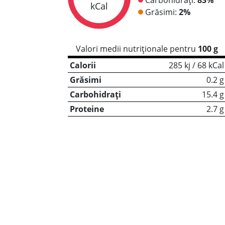
kCal
Grăsimi:
2%
Valori medii nutriționale pentru
100 g
Calorii
285 kj / 68 kCal
Grăsimi
0.2 g
Carbohidrați
15.4 g
Proteine
2.7 g