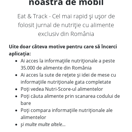
noastră de mobil
Eat & Track - Cel mai rapid și ușor de
folosit jurnal de nutriție cu alimente
exclusiv din România
Uite doar câteva motive pentru care să încerci
aplicația:
Ai acces la informațiile nutriționale a peste
35.000 de alimente din România
Ai acces la sute de rețete și idei de mese cu
informațiile nutriționale gata completate
Poți vedea Nutri-Score-ul alimentelor
Poți căuta alimente prin scanarea codului de
bare
Poți compara informațiile nutriționale ale
alimentelor
și multe multe altele...