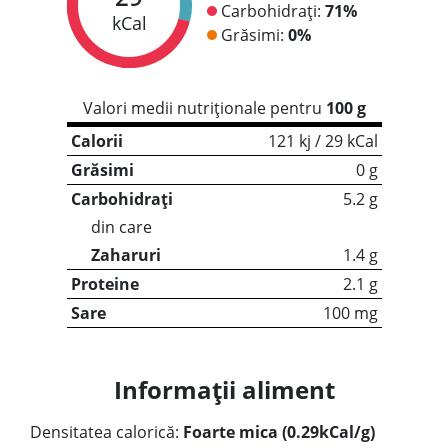
Carbohidrați:
71%
kCal
Grăsimi:
0%
Valori medii nutriționale pentru
100 g
Calorii
121 kj / 29 kCal
Grăsimi
0 g
Carbohidrați
5.2 g
din care
Zaharuri
1.4 g
Proteine
2.1 g
Sare
100 mg
Informații aliment
Densitatea calorică:
Foarte mica (0.29kCal/g)