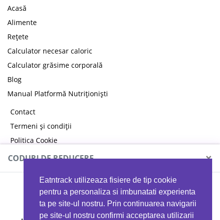
Acasă
Alimente
Rețete
Calculator necesar caloric
Calculator grăsime corporală
Blog
Manual Platformă Nutriționiști
Contact
Termeni și condiții
Politica Cookie
Politica de confidențialitate
×
CODURI DE REDUCERE
Eatntrack utilizeaza fisiere de tip cookie
MYPROTEIN
pentru a personaliza si imbunatati experienta
ta pe site-ul nostru. Prin continuarea navigarii
pe site-ul nostru confirmi acceptarea utilizarii