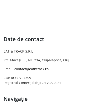
Date de contact
EAT & TRACK S.R.L
Str. Măceșului, Nr. 23A, Cluj-Napoca, Cluj
Email:
contact@eatntrack.ro
CUI: RO39757359
Registrul Comerțului: J12/1798/2021
Navigație