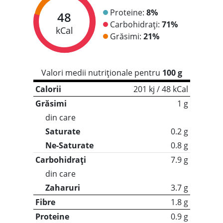
Proteine:
8%
48
Carbohidrați:
71%
kCal
Grăsimi:
21%
Valori medii nutriționale pentru
100 g
Calorii
201 kj / 48 kCal
Grăsimi
1 g
din care
Saturate
0.2 g
Ne-Saturate
0.8 g
Carbohidrați
7.9 g
din care
Zaharuri
3.7 g
Fibre
1.8 g
Proteine
0.9 g