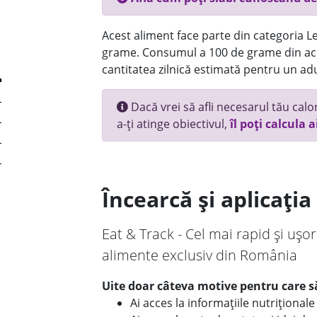
Acest aliment face parte din categoria Le
grame. Consumul a 100 de grame din ace
cantitatea zilnică estimată pentru un adu
Dacă vrei să afli necesarul tău calori
a-ți atinge obiectivul,
îl poți calcula a
Încearcă și aplicați
Eat & Track - Cel mai rapid și ușor
alimente exclusiv din România
Uite doar câteva motive pentru care să
Ai acces la informațiile nutriționa