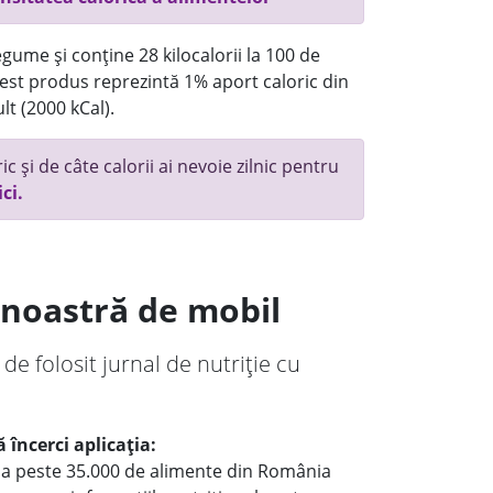
gume și conține 28 kilocalorii la 100 de
st produs reprezintă 1% aport caloric din
lt (2000 kCal).
c și de câte calorii ai nevoie zilnic pentru
ici.
a noastră de mobil
 de folosit jurnal de nutriție cu
 încerci aplicația:
le a peste 35.000 de alimente din România