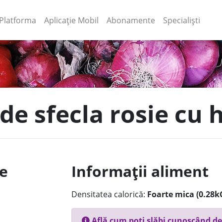
(current)
(current)
Platforma
Aplicație Mobil
Abonamente
Specialiști
 de sfecla rosie cu
le
Informații aliment
Densitatea calorică:
Foarte mica (0.28k
Află cum poți slăbi cunoscând de