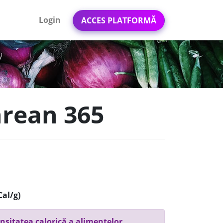
Login
ACCES PLATFORMĂ
 hrean 365
Cal/g)
nsitatea calorică a alimentelor