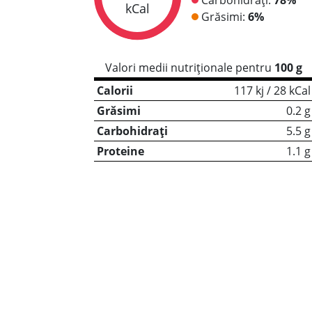
kCal
Grăsimi:
6%
Valori medii nutriționale pentru
100 g
Calorii
117 kj / 28 kCal
Grăsimi
0.2 g
Carbohidrați
5.5 g
Proteine
1.1 g