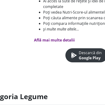
Ai acces la sute de rețete și idei d
completate
Poți vedea Nutri-Score-ul alimente
Poți căuta alimente prin scanarea 
Poți compara informațiile nutrițion
și multe multe altele...
Află mai multe detalii
Descarcă din
Google Play
egoria Legume