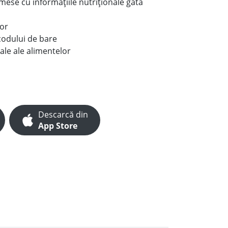
e mese cu informațiile nutriționale gata
lor
codului de bare
ale ale alimentelor
Descarcă din
App Store