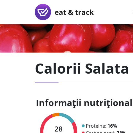
eat & track
Calorii Salata
Informații nutriționa
Proteine:
16%
28
Carbohidrați:
78%