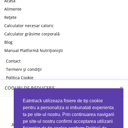
Acasă
Alimente
Rețete
Calculator necesar caloric
Calculator grăsime corporală
Blog
Manual Platformă Nutriționiști
Contact
Termeni și condiții
Politica Cookie
Politica de confidențialitate
×
CODURI DE REDUCERE
Eatntrack utilizeaza fisiere de tip cookie
MYPROTEIN
pentru a personaliza si imbunatati experienta
ta pe site-ul nostru. Prin continuarea navigarii
pe site-ul nostru confirmi acceptarea utilizarii
Ai
40%
reducere la orice comandă folosind codul