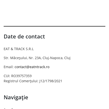
Date de contact
EAT & TRACK S.R.L
Str. Măceșului, Nr. 23A, Cluj-Napoca, Cluj
Email:
contact@eatntrack.ro
CUI: RO39757359
Registrul Comerțului: J12/1798/2021
Navigație