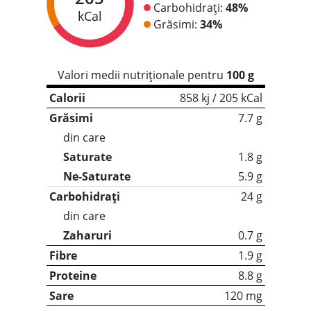
Carbohidrați:
48%
kCal
Grăsimi:
34%
Valori medii nutriționale pentru
100 g
Calorii
858 kj / 205 kCal
Grăsimi
7.7 g
din care
Saturate
1.8 g
Ne-Saturate
5.9 g
Carbohidrați
24 g
din care
Zaharuri
0.7 g
Fibre
1.9 g
Proteine
8.8 g
Sare
120 mg