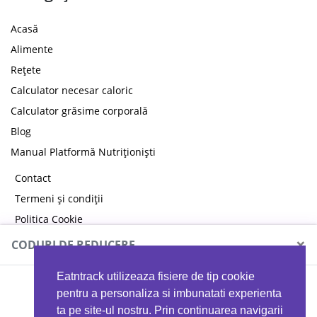
Acasă
Alimente
Rețete
Calculator necesar caloric
Calculator grăsime corporală
Blog
Manual Platformă Nutriționiști
Contact
Termeni și condiții
Politica Cookie
Politica de confidențialitate
×
CODURI DE REDUCERE
Eatntrack utilizeaza fisiere de tip cookie
MYPROTEIN
pentru a personaliza si imbunatati experienta
ta pe site-ul nostru. Prin continuarea navigarii