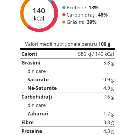
Proteine:
13%
140
Carbohidrați:
48%
kCal
Grăsimi:
39%
Valori medii nutriționale pentru
100 g
Calorii
586 kj / 140 kCal
Grăsimi
5.8 g
din care
Saturate
0.9 g
Ne-Saturate
4.9 g
Carbohidrați
16 g
din care
Zaharuri
1.2 g
Fibre
3.8 g
Proteine
4.3 g