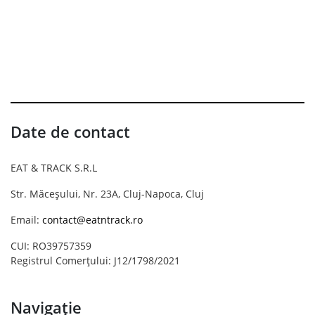
Date de contact
EAT & TRACK S.R.L
Str. Măceșului, Nr. 23A, Cluj-Napoca, Cluj
Email:
contact@eatntrack.ro
CUI: RO39757359
Registrul Comerțului: J12/1798/2021
Navigație