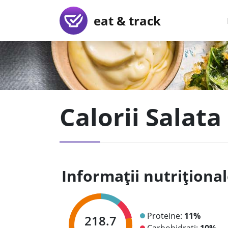
eat & track
Calorii Salat
Informații nutriționa
Proteine:
11%
218.7
Carbohidrați:
10%