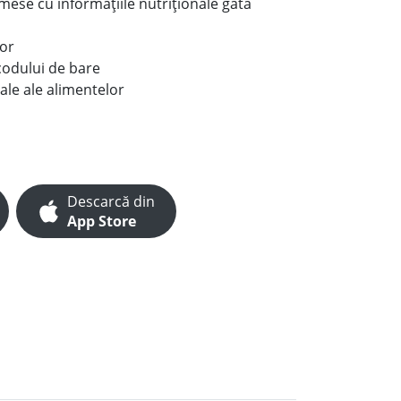
e mese cu informațiile nutriționale gata
lor
codului de bare
ale ale alimentelor
Descarcă din
App Store