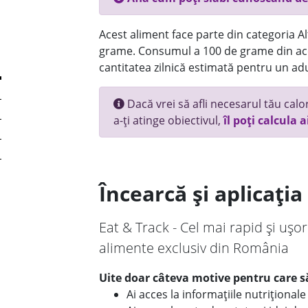
Acest aliment face parte din categoria Alt
grame. Consumul a 100 de grame din ace
cantitatea zilnică estimată pentru un adu
Dacă vrei să afli necesarul tău calori
a-ți atinge obiectivul,
îl poți calcula a
Încearcă și aplicați
Eat & Track - Cel mai rapid și ușor
alimente exclusiv din România
Uite doar câteva motive pentru care să
Ai acces la informațiile nutriționa