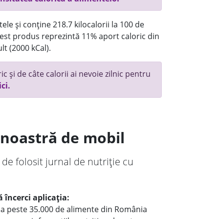
ele și conține 218.7 kilocalorii la 100 de
st produs reprezintă 11% aport caloric din
lt (2000 kCal).
c și de câte calorii ai nevoie zilnic pentru
ici.
a noastră de mobil
 de folosit jurnal de nutriție cu
 încerci aplicația:
le a peste 35.000 de alimente din România