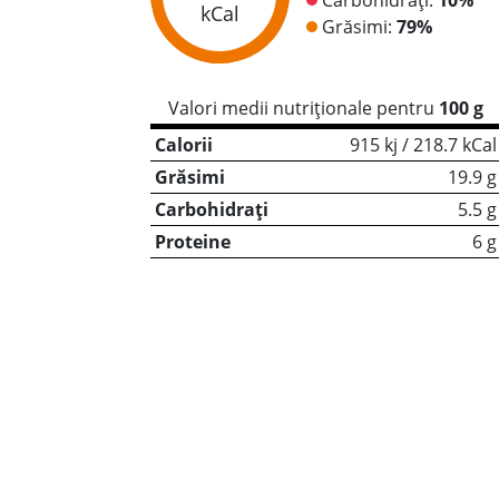
kCal
Grăsimi:
79%
Valori medii nutriționale pentru
100 g
Calorii
915 kj / 218.7 kCal
Grăsimi
19.9 g
Carbohidrați
5.5 g
Proteine
6 g