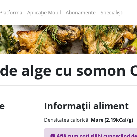
(current)
(current)
Platforma
Aplicație Mobil
Abonamente
Specialiști
a de alge cu somon 
le
Informații aliment
Densitatea calorică:
Mare (2.19kCal/g)
Află cum poți slăbi cunoscând de