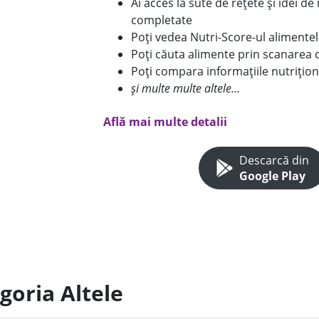
Ai acces la sute de rețete și idei d
completate
Poți vedea Nutri-Score-ul alimente
Poți căuta alimente prin scanarea 
Poți compara informațiile nutrițion
și multe multe altele...
Află mai multe detalii
Descarcă din
Google Play
goria Altele