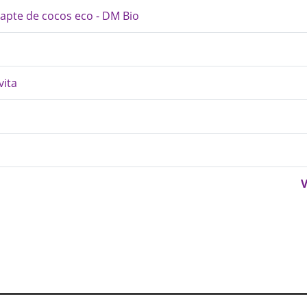
apte de cocos eco - DM Bio
vita
V