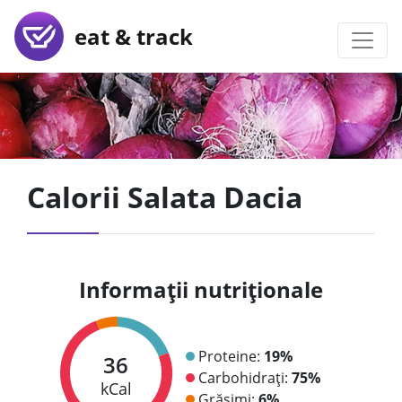
eat & track
Calorii Salata Dacia
Informații nutriționale
Proteine:
19%
36
Carbohidrați:
75%
kCal
Grăsimi:
6%