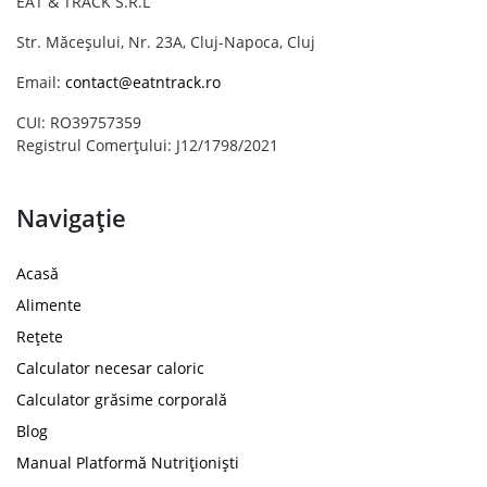
EAT & TRACK S.R.L
Str. Măceșului, Nr. 23A, Cluj-Napoca, Cluj
Email:
contact@eatntrack.ro
CUI: RO39757359
Registrul Comerțului: J12/1798/2021
Navigație
Acasă
Alimente
Rețete
Calculator necesar caloric
Calculator grăsime corporală
Blog
Manual Platformă Nutriționiști