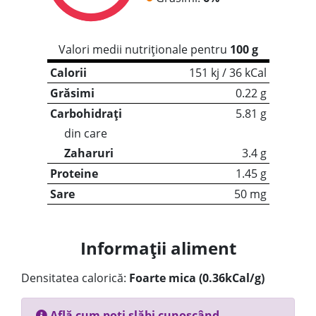
Valori medii nutriționale pentru
100 g
Calorii
151 kj / 36 kCal
Grăsimi
0.22 g
Carbohidrați
5.81 g
din care
Zaharuri
3.4 g
Proteine
1.45 g
Sare
50 mg
Informații aliment
Densitatea calorică:
Foarte mica (0.36kCal/g)
Află cum poți slăbi cunoscând