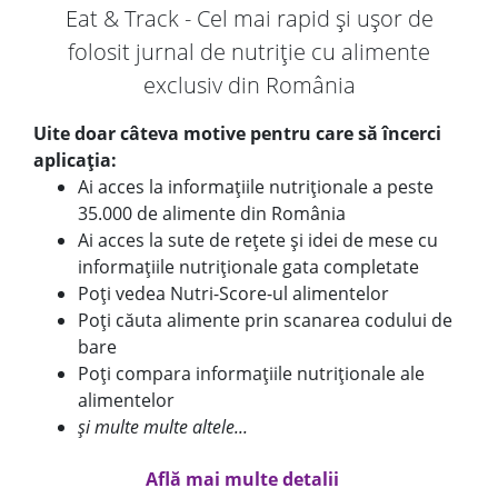
Eat & Track - Cel mai rapid și ușor de
folosit jurnal de nutriție cu alimente
exclusiv din România
Uite doar câteva motive pentru care să încerci
aplicația:
Ai acces la informațiile nutriționale a peste
35.000 de alimente din România
Ai acces la sute de rețete și idei de mese cu
informațiile nutriționale gata completate
Poți vedea Nutri-Score-ul alimentelor
Poți căuta alimente prin scanarea codului de
bare
Poți compara informațiile nutriționale ale
alimentelor
și multe multe altele...
Află mai multe detalii